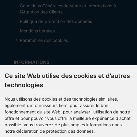
Conditions Générales de Vente et Informations à
l’Attention des Clients
Politique de protection des données
Mentions Légales
Paramètres des cookies
INFORMATIONS
Fabricant
Ce site Web utilise des cookies et d'autres
frais de port
technologies
Options de paiement
Nous utilisons des cookies et des technologies similaires,
À propos d’OCTO IT
également de fournisseurs tiers, pour assurer le bon
Sitemap
fonctionnement du site Web, pour analyser l'utilisation de notre
offre et pour pouvoir vous offrir la meilleure expérience d'achat
possible. Vous trouverez de plus amples informations dans
notre déclaration de protection des données.
PARTNER