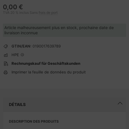
0,00 €
TVA 20 % inclus Sans
frais de port
Article malheureusement plus en stock, prochaine date de
livraison inconnue
GTIN/EAN:
0190017639789
HPE
Rechnungskauf für Geschäftskunden
Imprimer la feuille de données du produit
DÉTAILS
DESCRIPTION DES PRODUITS