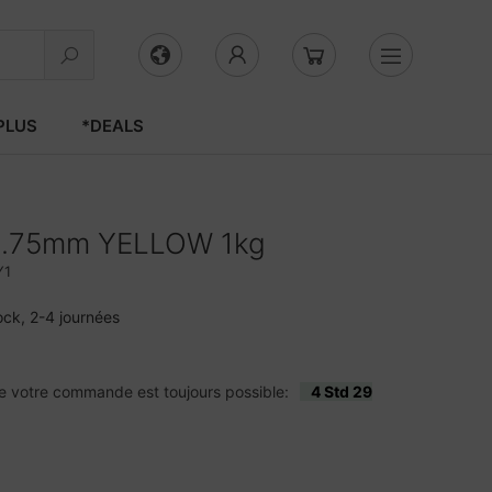
PLUS
*DEALS
1.75mm YELLOW 1kg
Y1
ock, 2-4 journées
e votre commande est toujours possible:
4 Std 29