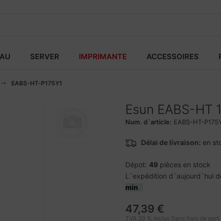
EAU
SERVER
IMPRIMANTE
ACCESSOIRES
EABS-HT-P175Y1
Esun EABS-HT 
Num. d`article:
EABS-HT-P175
Délai de livraison:
en st
Dépot:
49
pièces en stock
L`expédition d`aujourd`hui d
min
47,39 €
TVA 20 % inclus Sans
frais de port