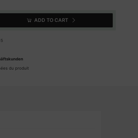
ADD TO CART
15
häftskunden
nées du produit