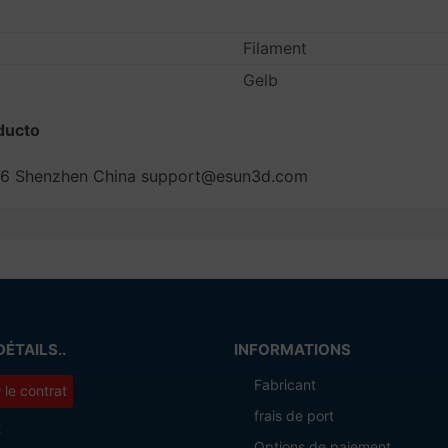
Filament
Gelb
ducto
oad 6 Shenzhen China support@esun3d.com
DÉTAILS..
INFORMATIONS
Fabricant
r le contrat
frais de port
t
Options de paiement