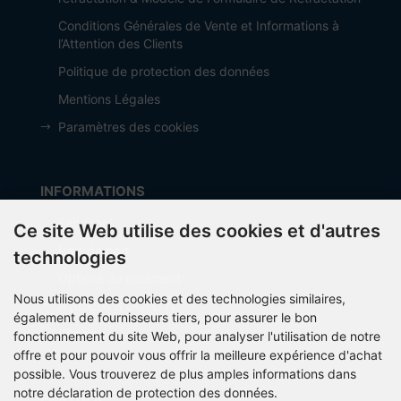
Conditions Générales de Vente et Informations à
l’Attention des Clients
Politique de protection des données
Mentions Légales
Paramètres des cookies
INFORMATIONS
Fabricant
Ce site Web utilise des cookies et d'autres
frais de port
technologies
Options de paiement
Nous utilisons des cookies et des technologies similaires,
À propos d’OCTO IT
également de fournisseurs tiers, pour assurer le bon
Sitemap
fonctionnement du site Web, pour analyser l'utilisation de notre
offre et pour pouvoir vous offrir la meilleure expérience d'achat
possible. Vous trouverez de plus amples informations dans
notre déclaration de protection des données.
PARTNER