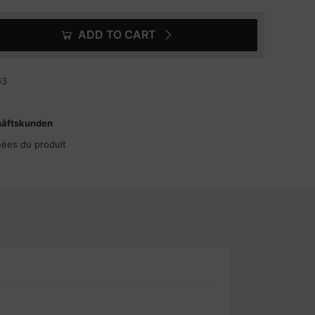
ADD TO CART
53
häftskunden
nées du produit