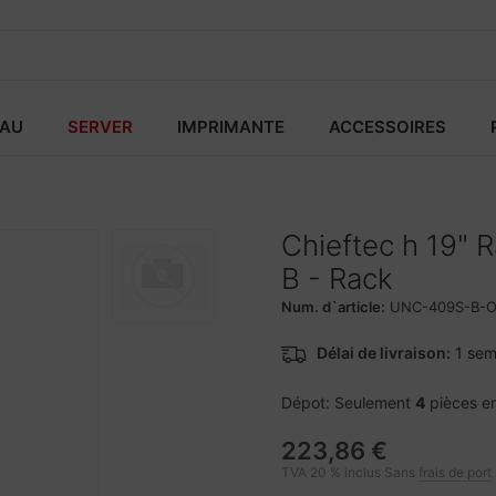
EAU
SERVER
IMPRIMANTE
ACCESSOIRES
Chieftec h 19"
B - Rack
Num. d`article:
UNC-409S-B-
Délai de livraison:
1 sem
Dépot: Seulement
4
pièces e
223,86 €
TVA 20 % inclus Sans
frais de port