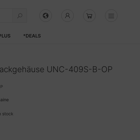
PLUS
*DEALS
 Rackgehäuse UNC-409S-B-OP
OP
aine
n stock