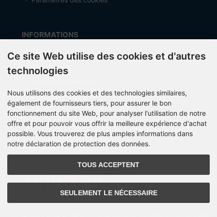
INFORMATIONS
Fabricant
Ce site Web utilise des cookies et d'autres
frais de port
technologies
Options de paiement
Nous utilisons des cookies et des technologies similaires,
À propos d’OCTO IT
également de fournisseurs tiers, pour assurer le bon
Sitemap
fonctionnement du site Web, pour analyser l'utilisation de notre
offre et pour pouvoir vous offrir la meilleure expérience d'achat
possible. Vous trouverez de plus amples informations dans
notre déclaration de protection des données.
PARTNER
TOUS ACCEPTENT
SEULEMENT LE NÉCESSAIRE
Tous les prix incluent la TVA plus
frais de port et de manutention
. Les prix barrés