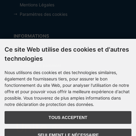
Mentions Légales
Paramètres des cookies
INFORMATIONS
Fabricant
Ce site Web utilise des cookies et d'autres
frais de port
technologies
Options de paiement
Nous utilisons des cookies et des technologies similaires,
À propos d’OCTO IT
également de fournisseurs tiers, pour assurer le bon
Sitemap
fonctionnement du site Web, pour analyser l'utilisation de notre
offre et pour pouvoir vous offrir la meilleure expérience d'achat
possible. Vous trouverez de plus amples informations dans
notre déclaration de protection des données.
PARTNER
TOUS ACCEPTENT
SEULEMENT LE NÉCESSAIRE