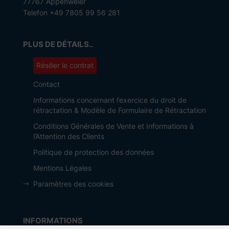
77767 Appenweier
Telefon +49 7805 99 56 281
PLUS DE DÉTAILS..
Résilier le contrat
Contact
Informations concernant l’exercice du droit de
rétractation & Modèle de Formulaire de Rétractation
Conditions Générales de Vente et Informations à
l’Attention des Clients
Politique de protection des données
Mentions Légales
Paramètres des cookies
INFORMATIONS