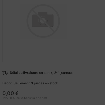
veloppe
nstige Netzwerkgeräte
pier, feuilles, étiquettes
otection d'écran
sche Tinten Minen
acière
bans
cs
ufwerke CD/DVD/BluRay
ebcams
dification d'accessoires
behör CD-/DVD-Rohlinge
tzteile
behör divers
tzwerkadapter / Schnittstellen
ocesseur
Délai de livraison:
en stock, 2-4 journées
D et disques durs
Dépot: Seulement
0
pièces en stock
0,00 €
behör Mainboards
TVA 20 % inclus Sans
frais de port