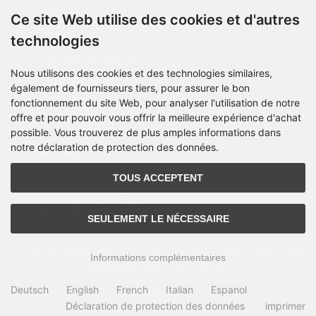
Fabricant
Ce site Web utilise des cookies et d'autres
frais de port
technologies
Options de paiement
Nous utilisons des cookies et des technologies similaires,
À propos d’OCTO IT
également de fournisseurs tiers, pour assurer le bon
Sitemap
fonctionnement du site Web, pour analyser l'utilisation de notre
offre et pour pouvoir vous offrir la meilleure expérience d'achat
possible. Vous trouverez de plus amples informations dans
notre déclaration de protection des données.
PARTNER
TOUS ACCEPTENT
SEULEMENT LE NÉCESSAIRE
Tous les prix incluent la TVA plus
frais de port et de manutention
. Les prix barrés
Informations complémentaires
correspondent au prix à OCTO24.com.
OCTO24.com © 2026 | Template © 2009-2026 by modified eCommerce
Deutsch
English
French
Italian
Espanol
Shopsoftware
Déclaration de protection des données
imprimer
mod
ified eCommerce Shopsoftware © 2009-2026