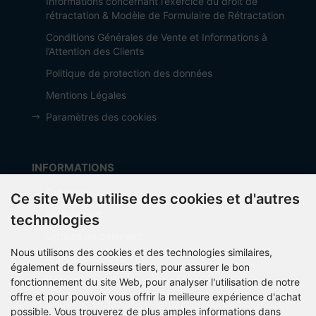
Informations concernant l’exercice du droit de
rétractation & Modèle de Formulaire de Rétractation
Conditions Générales de Vente et Informations à
l’Attention des Clients
Politique de protection des données
Mentions Légales
Paramètres des cookies
INFORMATIONS
Fabricant
Ce site Web utilise des cookies et d'autres
frais de port
technologies
Options de paiement
Nous utilisons des cookies et des technologies similaires,
À propos d’OCTO IT
également de fournisseurs tiers, pour assurer le bon
Sitemap
fonctionnement du site Web, pour analyser l'utilisation de notre
offre et pour pouvoir vous offrir la meilleure expérience d'achat
possible. Vous trouverez de plus amples informations dans