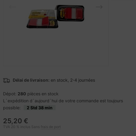
rtables
veloppe
nstige Netzwerkgeräte
pier, feuilles, étiquettes
otection d'écran
cessoires pour vidéoprojecteurs
acière
bans
cs
pareils portables et dispositifs de
ufwerke CD/DVD/BluRay
ebcams
vigation
dification d'accessoires
behör CD-/DVD-Rohlinge
splay
tzteile
behör divers
-Server
tzwerkadapter / Schnittstellen
oto & Vidéo
Délai de livraison:
en stock, 2-4 journées
ocesseur
ojecteurs
Dépot:
280
pièces en stock
L`expédition d`aujourd`hui de votre commande est toujours
D et disques durs
anner Zubehör
possible:
2 Std 38 min
25,20 €
behör Mainboards
cessoires d'affichage
TVA 20 % inclus Sans
frais de port