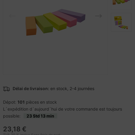
rtables
veloppe
nstige Netzwerkgeräte
pier, feuilles, étiquettes
otection d'écran
cessoires pour vidéoprojecteurs
acière
bans
cs
pareils portables et dispositifs de
ufwerke CD/DVD/BluRay
ebcams
vigation
dification d'accessoires
behör CD-/DVD-Rohlinge
splay
tzteile
behör divers
-Server
tzwerkadapter / Schnittstellen
oto & Vidéo
Délai de livraison:
en stock, 2-4 journées
ocesseur
ojecteurs
Dépot:
101
pièces en stock
D et disques durs
anner Zubehör
L`expédition d`aujourd`hui de votre commande est toujours
possible:
23 Std 13 min
behör Mainboards
cessoires d'affichage
23,18 €
TVA 20 % inclus Sans
frais de port