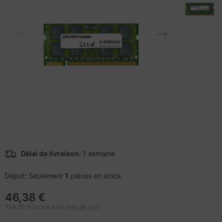
rtables
nstige Netzwerkgeräte
pier, feuilles, étiquettes
otection d'écran
sche Tinten Minen
cessoires pour vidéoprojecteurs
bans
cs
pareils portables et dispositifs de
ebcams
vigation
behör CD-/DVD-Rohlinge
splay
behör divers
-Server
oto & Vidéo
ojecteurs
Délai de livraison:
1 semaine
anner Zubehör
Dépot: Seulement
1
pièces en stock
46,38 €
cessoires d'affichage
TVA 20 % inclus Sans
frais de port