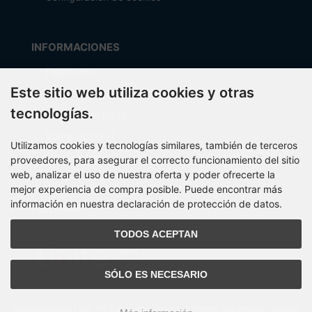
INFORMACIONES
Fabricante
Este sitio web utiliza cookies y otras
Costos de envío
tecnologías.
Métodos de pago
Sobre OCTO IT
Utilizamos cookies y tecnologías similares, también de terceros
Mapa del sitio
proveedores, para asegurar el correcto funcionamiento del sitio
web, analizar el uso de nuestra oferta y poder ofrecerte la
mejor experiencia de compra posible. Puede encontrar más
información en nuestra declaración de protección de datos.
PARTNER
TODOS ACEPTAN
SÓLO ES NECESARIO
Todos los precios incl. IVA más
gastos de envío y manejo
. Los precios tachados