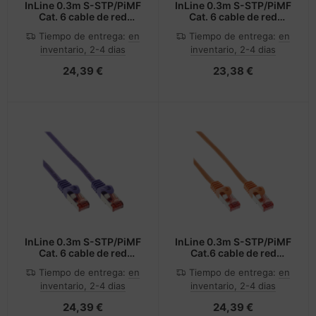
InLine 0.3m S-STP/PiMF
InLine 0.3m S-STP/PiMF
Cat. 6 cable de red
Cat. 6 cable de red
Amarillo 0,3 m Cat6
Blanco 0,3 m Cat6 S/FTP
Tiempo de entrega:
en
Tiempo de entrega:
en
S/FTP (S-STP)
(S-STP)
inventario, 2-4 dias
inventario, 2-4 dias
24,39 €
23,38 €
InLine 0.3m S-STP/PiMF
InLine 0.3m S-STP/PiMF
Cat. 6 cable de red
Cat.6 cable de red
Púrpura 0,3 m Cat6
Naranja 0,3 m Cat6 S/FTP
Tiempo de entrega:
en
Tiempo de entrega:
en
S/FTP (S-STP)
(S-STP)
inventario, 2-4 dias
inventario, 2-4 dias
24,39 €
24,39 €