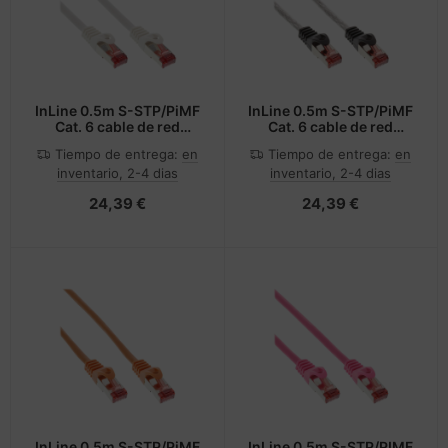
InLine 0.5m S-STP/PiMF
InLine 0.5m S-STP/PiMF
Cat. 6 cable de red
Cat. 6 cable de red
Blanco 0,5 m Cat6 S/FTP
Transparente 0,5 m Cat6
Tiempo de entrega:
en
Tiempo de entrega:
en
(S-STP)
S/FTP (S-STP)
inventario, 2-4 dias
inventario, 2-4 dias
24,39 €
24,39 €
InLine 0.5m S-STP/PiMF
InLine 0.5m S-STP/PIMF