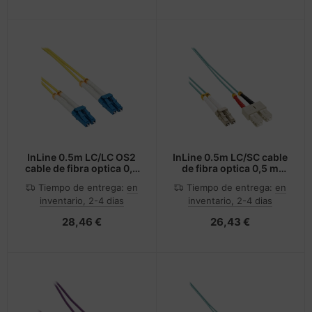
InLine 0.5m LC/LC OS2
InLine 0.5m LC/SC cable
cable de fibra optica 0,5
de fibra optica 0,5 m
m Amarillo
OM3 Turquesa, Color
Tiempo de entrega:
en
Tiempo de entrega:
en
aguamarina
inventario, 2-4 dias
inventario, 2-4 dias
28,46 €
26,43 €