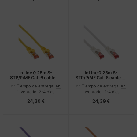
InLine 0.25m S-
InLine 0.25m S-
STP/PiMF Cat. 6 cable de
STP/PiMF Cat. 6 cable de
red Amarillo 0,25 m Cat6
red Blanco 0,25 m Cat6
Tiempo de entrega:
en
Tiempo de entrega:
en
S/FTP (S-STP)
S/FTP (S-STP)
inventario, 2-4 dias
inventario, 2-4 dias
24,39 €
24,39 €