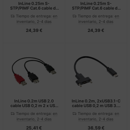
InLine 0.25m S-
InLine 0.25m S-
STP/PIMF Cat.6 cable de
STP/PIMF Cat.6 cable de
red Rosa 0,25 m Cat6
red Transparente 0,25 m
Tiempo de entrega:
en
Tiempo de entrega:
en
S/FTP (S-STP)
Cat6 S/FTP (S-STP)
inventario, 2-4 dias
inventario, 2-4 dias
24,39 €
24,39 €
InLine 0.2m USB 2.0
InLine 0.2m, 2xUSB3.1-C
cable USB 0,2 m 2 x USB
cable USB 0,2 m USB 3.2
A USB A Negro
Gen 1 (3.1 Gen 1) USB C
Tiempo de entrega:
en
Tiempo de entrega:
en
Negro
inventario, 2-4 dias
inventario, 2-4 dias
25,41 €
36,59 €