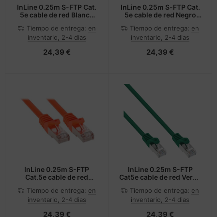
InLine 0.25m S-FTP Cat.
InLine 0.25m S-FTP Cat.
5e cable de red Blanco
5e cable de red Negro
0,25 m Cat5e SF/UTP (S-
0,25 m Cat5e SF/UTP (S-
Tiempo de entrega:
en
Tiempo de entrega:
en
FTP)
FTP)
inventario, 2-4 dias
inventario, 2-4 dias
24,39 €
24,39 €
InLine 0.25m S-FTP
InLine 0.25m S-FTP
Cat.5e cable de red
Cat5e cable de red Verde
Naranja 0,25 m Cat5e
0,25 m SF/UTP (S-FTP)
Tiempo de entrega:
en
Tiempo de entrega:
en
SF/UTP (S-FTP)
inventario, 2-4 dias
inventario, 2-4 dias
24,39 €
24,39 €