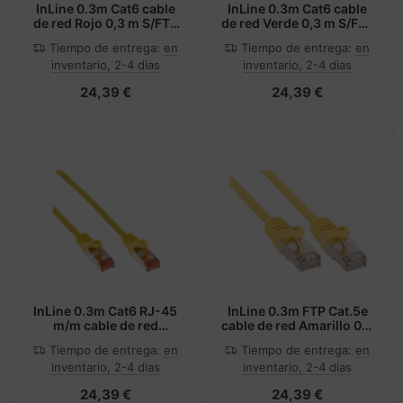
InLine 0.3m Cat6 cable
InLine 0.3m Cat6 cable
de red Rojo 0,3 m S/FTP
de red Verde 0,3 m S/FTP
(S-STP)
(S-STP)
Tiempo de entrega:
en
Tiempo de entrega:
en
inventario, 2-4 dias
inventario, 2-4 dias
24,39 €
24,39 €
InLine 0.3m Cat6 RJ-45
InLine 0.3m FTP Cat.5e
m/m cable de red
cable de red Amarillo 0,3
Amarillo 0,3 m S/FTP (S-
m Cat5e F/UTP (FTP)
Tiempo de entrega:
en
Tiempo de entrega:
en
STP)
inventario, 2-4 dias
inventario, 2-4 dias
24,39 €
24,39 €