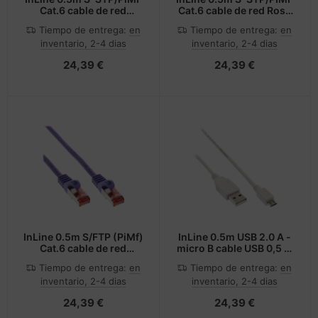
Cat.6 cable de red
Cat.6 cable de red Rosa
Naranja 0,5 m Cat6 S/FTP
0,5 m Cat6 S/FTP (S-
Tiempo de entrega:
en
Tiempo de entrega:
en
(S-STP)
STP)
inventario, 2-4 dias
inventario, 2-4 dias
24,39 €
24,39 €
InLine 0.5m S/FTP (PiMf)
InLine 0.5m USB 2.0 A -
Cat.6 cable de red
micro B cable USB 0,5 m
Púrpura 0,5 m Cat6
USB A Micro-USB B
Tiempo de entrega:
en
Tiempo de entrega:
en
S/FTP (S-STP)
Blanco
inventario, 2-4 dias
inventario, 2-4 dias
24,39 €
24,39 €