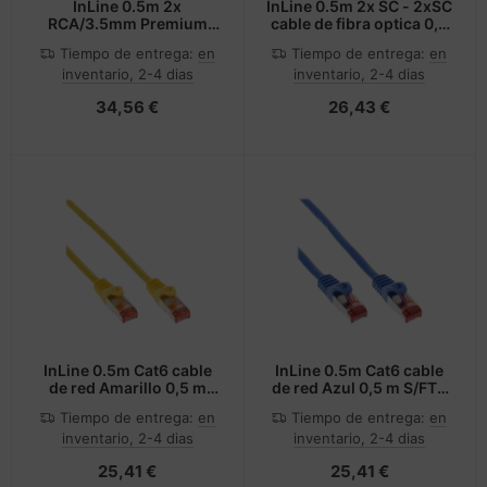
InLine 0.5m 2x
InLine 0.5m 2x SC - 2xSC
RCA/3.5mm Premium
cable de fibra optica 0,5
cable de audio 0,5 m
m OM3 Turquesa, Color
Tiempo de entrega:
en
Tiempo de entrega:
en
3,5mm Azul
aguamarina
inventario, 2-4 dias
inventario, 2-4 dias
34,56 €
26,43 €
InLine 0.5m Cat6 cable
InLine 0.5m Cat6 cable
de red Amarillo 0,5 m
de red Azul 0,5 m S/FTP
S/FTP (S-STP)
(S-STP)
Tiempo de entrega:
en
Tiempo de entrega:
en
inventario, 2-4 dias
inventario, 2-4 dias
25,41 €
25,41 €