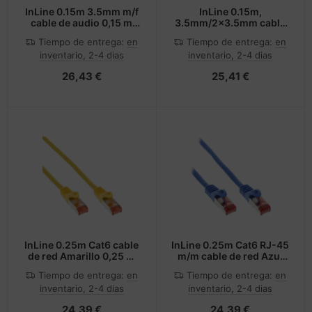
InLine 0.15m 3.5mm m/f
InLine 0.15m,
cable de audio 0,15 m
3.5mm/2x3.5mm cable
3,5mm 2 x 3.5mm Blanco
de audio 0,15 m 3,5mm
Tiempo de entrega:
en
Tiempo de entrega:
en
Negro
inventario, 2-4 dias
inventario, 2-4 dias
26,43 €
25,41 €
InLine 0.25m Cat6 cable
InLine 0.25m Cat6 RJ-45
de red Amarillo 0,25 m
m/m cable de red Azul
S/FTP (S-STP)
0,25 m S/FTP (S-STP)
Tiempo de entrega:
en
Tiempo de entrega:
en
inventario, 2-4 dias
inventario, 2-4 dias
24,39 €
24,39 €