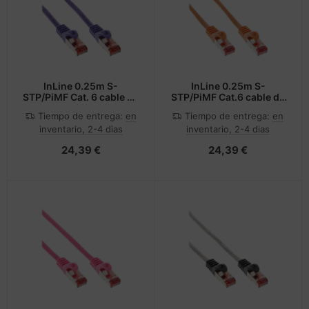
InLine 0.25m S-
InLine 0.25m S-
STP/PiMF Cat. 6 cable de
STP/PiMF Cat.6 cable de
red Púrpura 0,25 m Cat6
red Naranja 0,25 m Cat6
Tiempo de entrega:
en
Tiempo de entrega:
en
S/FTP (S-STP)
S/FTP (S-STP)
inventario, 2-4 dias
inventario, 2-4 dias
24,39 €
24,39 €