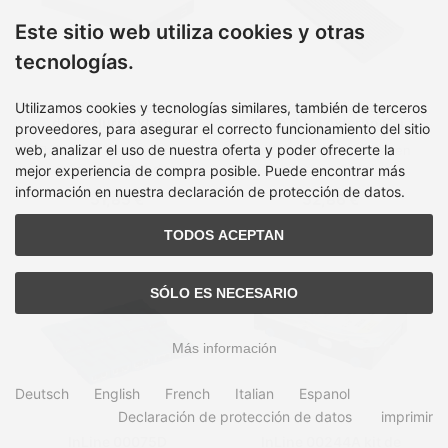
Este sitio web utiliza cookies y otras
tecnologías.
InLine 00031A caja para
InLine 00031H caja para
Utilizamos cookies y tecnologías similares, también de terceros
disco duro externo
disco duro externo Caja
proveedores, para asegurar el correcto funcionamiento del sitio
Carcasa de disco
externa para unidad de
web, analizar el uso de nuestra oferta y poder ofrecerte la
Tiempo de entrega:
en
Tiempo de entrega:
en
duro/SSD Negro 2.5"
estado sólido (SSD)
inventario, 2-4 dias
inventario, 2-4 dias
Negro M.2
mejor experiencia de compra posible. Puede encontrar más
información en nuestra declaración de protección de datos.
51,85 €
52,86 €
TODOS ACEPTAN
SÓLO ES NECESARIO
Más información
Deutsch
English
French
Italian
Espanol
Declaración de protección de datos
imprimir
InLine 00075D
InLine 00244A kit de