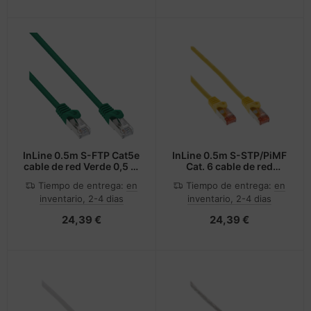
InLine 0.5m S-FTP Cat5e
InLine 0.5m S-STP/PiMF
cable de red Verde 0,5 m
Cat. 6 cable de red
SF/UTP (S-FTP)
Amarillo 0,5 m Cat6
Tiempo de entrega:
en
Tiempo de entrega:
en
S/FTP (S-STP)
inventario, 2-4 dias
inventario, 2-4 dias
24,39 €
24,39 €