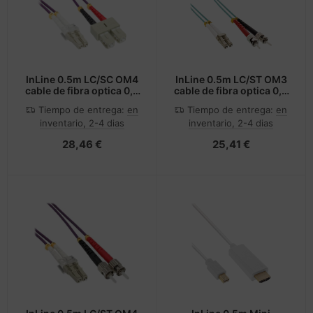
InLine 0.5m LC/SC OM4
InLine 0.5m LC/ST OM3
cable de fibra optica 0,5
cable de fibra optica 0,5
m Púrpura
m Turquesa, Color
Tiempo de entrega:
en
Tiempo de entrega:
en
aguamarina
inventario, 2-4 dias
inventario, 2-4 dias
28,46 €
25,41 €