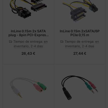
cesorios teléfonos móviles
andos
nstige Netzwerkgeräte
inter
moria flash
sche Tinten Minen
splay
dificación de accesorios
ner
otección de la pantalla
spositivos portátiles y de
tzteile
ebcams
InLine 0.15m 2x SATA
InLine 0.15m 2xSATA/6P
plug - 8pin PCI-Express
PCIe 0,15 m
vegación
0,15 m
tzwerkadapter / Schnittstellen
behör CD-/DVD-Rohlinge
Tiempo de entrega:
en
Tiempo de entrega:
en
inventario, 2-4 dias
inventario, 2-4 dias
tografía y vídeo
acas base
behör divers
26,43 €
27,44 €
-Server
ocesador
oyector
D y discos duros
anner Zubehör
rjetas gráficas
cesorios de exhibición
behör Mainboards