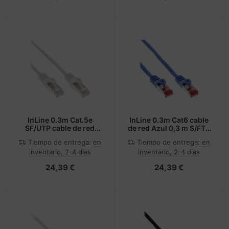
InLine 0.3m Cat.5e
InLine 0.3m Cat6 cable
SF/UTP cable de red
de red Azul 0,3 m S/FTP
Blanco 0,3 m Cat5e
(S-STP)
Tiempo de entrega:
en
Tiempo de entrega:
en
SF/UTP (S-FTP)
inventario, 2-4 dias
inventario, 2-4 dias
24,39 €
24,39 €