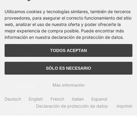
Utilizamos cookies y tecnologías similares, también de terceros
INFORMACIONES
proveedores, para asegurar el correcto funcionamiento del sitio
web, analizar el uso de nuestra oferta y poder ofrecerte la
Fabricante
mejor experiencia de compra posible. Puede encontrar más
Costos de envío
información en nuestra declaración de protección de datos.
Métodos de pago
TODOS ACEPTAN
Sobre OCTO IT
Mapa del sitio
SÓLO ES NECESARIO
Más información
PARTNER
Deutsch
English
French
Italian
Espanol
Declaración de protección de datos
imprimir
Todos los precios incl. IVA más
gastos de envío y manejo
. Los precios tachados
corresponden al precio en OCTO24.com.