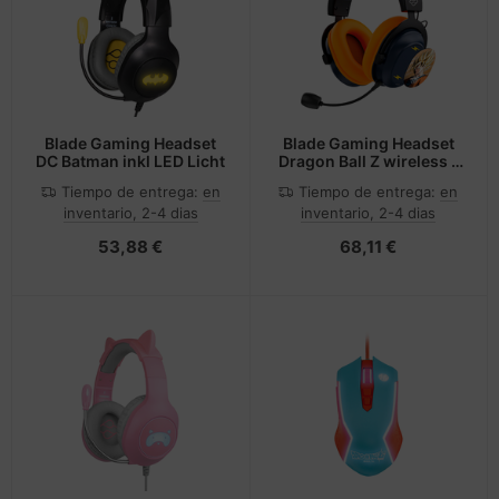
cesorios teléfonos móviles
andos
nstige Netzwerkgeräte
inter
moria flash
sche Tinten Minen
splay
dificación de accesorios
ner
otección de la pantalla
spositivos portátiles y de
tzteile
ebcams
Blade Gaming Headset
Blade Gaming Headset
DC Batman inkl LED Licht
Dragon Ball Z wireless -
vegación
Headset
tzwerkadapter / Schnittstellen
behör CD-/DVD-Rohlinge
Tiempo de entrega:
en
Tiempo de entrega:
en
inventario, 2-4 dias
inventario, 2-4 dias
tografía y vídeo
acas base
behör divers
53,88 €
68,11 €
-Server
ocesador
oyector
D y discos duros
anner Zubehör
rjetas gráficas
cesorios de exhibición
behör Mainboards