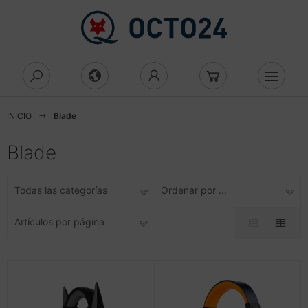
Mostrar todo Informática
Mostrar todo Display
Mostrar todo Componentes
Mostrar todo memoria de acceso
Mostrar todo Caja
Mostrar todo Eingabegeräte
Mostrar todo Laufwerke
Mostrar todo La Red
Mostrar todo Netzwerkgeräte
Mostrar todo Seguridad de la red
Mostrar todo Server
Mostrar todo Impresión
Mostrar todo Accesorios
Mostrar todo más
Mostrar todo Audio & Hifi
Mostrar todo Büroartikel
eatorio
D/DVD/BluRay
Cs
gital Signage
moria de acceso aleatorio
rebones
aus
tena
cess Point
rewall
cesorios SAI
cesorios impresora
tería
dio & Hifi
adsets
tenvernichter
INICIO
Blade
eicher
uRay-Brenner
cáner
achbildschirm
ja
esktop
nstiges
maras de vigilancia
idge
zenz
imentación
ntas
lsas y maletines
utsprecher
roartikel
ktiergeräte
Blade
ezialspeicher
luRay-Combo
lecomunicaciones
V
ehäuse
rd-Reader
statur
mbiar
nverter
tzwerksicherheit
stidores
spositivos multifunción
ble y adaptador
dien Player
miniergeräte
ertas
Todas las categorías
Ordenar por ...
behör Laufwerke CD/DVD
nto de venta
di Mini
ngabegeräte
tzwerkgeräte
ateway
curity-Lizenzen
gnetische Laufwerke
uckertinte
ncentrador USB
krofone
dner und Register
ssenswertes
Artículos por página
cesorios para PC
orage
ectricidad y Plomería
ub
d de accesorios
ftware
rvidor
lament for 3D-Printer
degeräte
ceiver
rdnungssysteme
cesorios para proyectores
ower
friador
peater
guridad de la red
behör Netzwerksicherheit
orage
presora 3d
dien Magnetisch
ceiver
hreibwaren
cesorios para tabletas
ufwerke CD/DVD/BluRay
uter
pel, láminas, etiquetas
dios de comunicación
undkarten
schenrechner