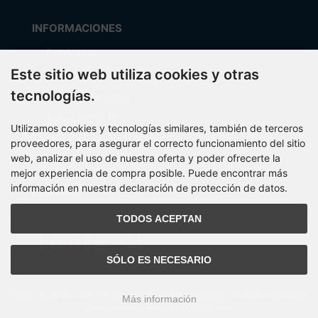
INFORMACIONES
Fabricante
Este sitio web utiliza cookies y otras
Costos de envío
tecnologías.
Métodos de pago
Sobre OCTO IT
Utilizamos cookies y tecnologías similares, también de terceros
Mapa del sitio
proveedores, para asegurar el correcto funcionamiento del sitio
web, analizar el uso de nuestra oferta y poder ofrecerte la
mejor experiencia de compra posible. Puede encontrar más
información en nuestra declaración de protección de datos.
PARTNER
TODOS ACEPTAN
SÓLO ES NECESARIO
Todos los precios incl. IVA más
gastos de envío y manejo
. Los precios tachados
Más información
corresponden al precio en OCTO24.com.