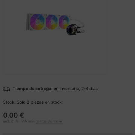
cesorios teléfonos móviles
nstige Netzwerkgeräte
inter
moria flash
sche Tinten Minen
splay
ner
otección de la pantalla
spositivos portátiles y de
ebcams
vegación
behör CD-/DVD-Rohlinge
tografía y vídeo
behör divers
-Server
oyector
Tiempo de entrega:
en inventario, 2-4 dias
anner Zubehör
Stock: Solo
0
piezas en stock
cesorios de exhibición
0,00 €
incl. 21 % I.V.A más
gastos de envío