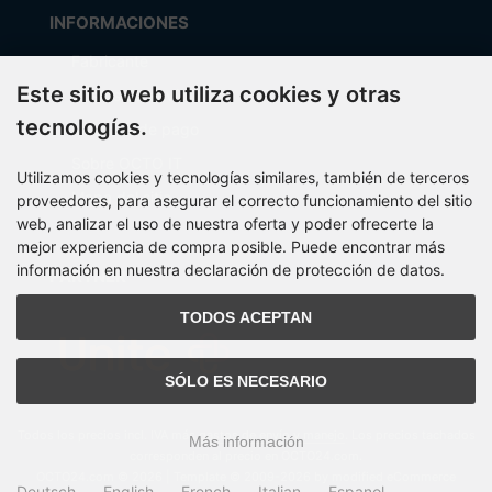
INFORMACIONES
Fabricante
Este sitio web utiliza cookies y otras
Costos de envío
tecnologías.
Métodos de pago
Sobre OCTO IT
Utilizamos cookies y tecnologías similares, también de terceros
Mapa del sitio
proveedores, para asegurar el correcto funcionamiento del sitio
web, analizar el uso de nuestra oferta y poder ofrecerte la
mejor experiencia de compra posible. Puede encontrar más
información en nuestra declaración de protección de datos.
PARTNER
TODOS ACEPTAN
SÓLO ES NECESARIO
Todos los precios incl. IVA más
gastos de envío y manejo
. Los precios tachados
Más información
corresponden al precio en OCTO24.com.
OCTO24.com © 2026 | Template © 2009-2026 by modified eCommerce
Deutsch
English
French
Italian
Espanol