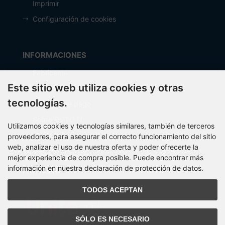
Imprimir
Configuración de cookies
INFORMACIONES
Fabricante
Este sitio web utiliza cookies y otras
Costos de envío
tecnologías.
Métodos de pago
Sobre OCTO IT
Utilizamos cookies y tecnologías similares, también de terceros
Mapa del sitio
proveedores, para asegurar el correcto funcionamiento del sitio
web, analizar el uso de nuestra oferta y poder ofrecerte la
mejor experiencia de compra posible. Puede encontrar más
información en nuestra declaración de protección de datos.
PARTNER
TODOS ACEPTAN
SÓLO ES NECESARIO