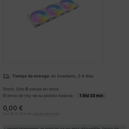
cesorios teléfonos móviles
nstige Netzwerkgeräte
inter
moria flash
sche Tinten Minen
splay
ner
otección de la pantalla
spositivos portátiles y de
ebcams
vegación
behör CD-/DVD-Rohlinge
tografía y vídeo
behör divers
-Server
Tiempo de entrega:
en inventario, 2-4 dias
oyector
Stock: Solo
0
piezas en stock
anner Zubehör
El envío de hoy de su pedido todavía:
1 Std 33 min
0,00 €
cesorios de exhibición
incl. 21 % I.V.A más
gastos de envío
Lamentablemente, el artículo ya no está disponible, fecha de