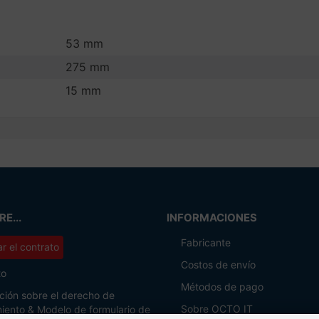
53 mm
275 mm
15 mm
E...
INFORMACIONES
Fabricante
r el contrato
Costos de envío
to
Métodos de pago
ción sobre el derecho de
Sobre OCTO IT
miento & Modelo de formulario de