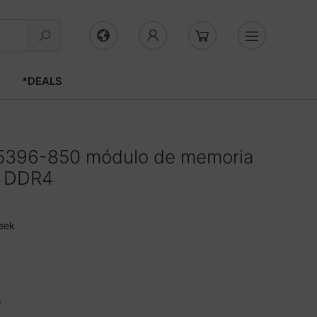
*DEALS
5396-850 módulo de memoria
B DDR4
eek
k
o