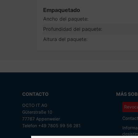
Empaquetado
Ancho del paquete:
Profundidad del paquete:
Altura del paquete:
CONTACTO
MÁS SOBR
OCTO IT AG
Revoca
Güterstraße 10
Contac
77767 Appenweier
Telefon +49 7805 99 56 281
Informa
desisti