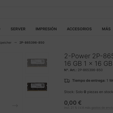
D
SERVER
IMPRESIÓN
ACCESORIOS
MÁS
Speicher
2P-865396-850
2-Power 2P-86
16 GB 1 x 16 G
Nº. Art.:
2P-865396-850
Tiempo de entrega:
1 W
Stock: Solo
0
piezas en stoc
0,00 €
incl. 21 % I.V.A más
gastos de enví