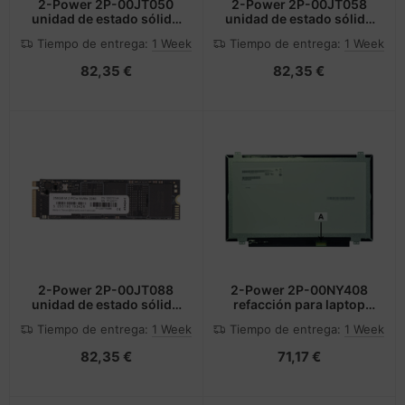
2-Power 2P-00JT050
2-Power 2P-00JT058
unidad de estado sólido
unidad de estado sólido
256 GB M.2 PCI Express
256 GB M.2 PCI Express
Tiempo de entrega:
1 Week
Tiempo de entrega:
1 Week
3.0 NVMe
3.0 NVMe
82,35 €
82,35 €
2-Power 2P-00JT088
2-Power 2P-00NY408
unidad de estado sólido
refacción para laptop
256 GB M.2 PCI Express
Mostrar
Tiempo de entrega:
1 Week
Tiempo de entrega:
1 Week
3.0 NVMe
82,35 €
71,17 €