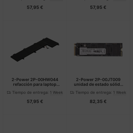
57,95 €
57,95 €
2-Power 2P-00HW044
2-Power 2P-00JT009
refacción para laptop
unidad de estado sólido
Batería
256 GB M.2 PCI Express
Tiempo de entrega:
1 Week
Tiempo de entrega:
1 Week
3.0 NVMe
57,95 €
82,35 €