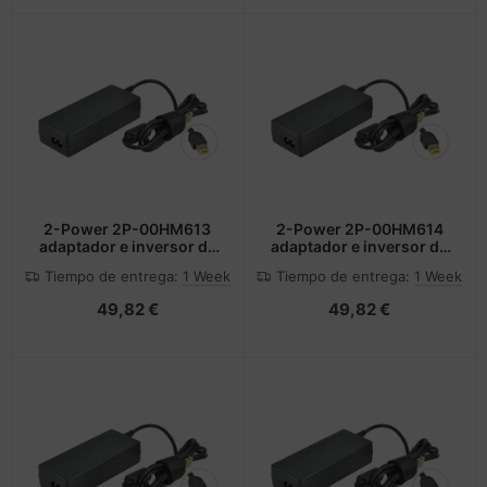
2-Power 2P-00HM613
2-Power 2P-00HM614
adaptador e inversor de
adaptador e inversor de
corriente Interior 45 W
corriente Interior 45 W
Tiempo de entrega:
1 Week
Tiempo de entrega:
1 Week
Negro
Negro
49,82 €
49,82 €