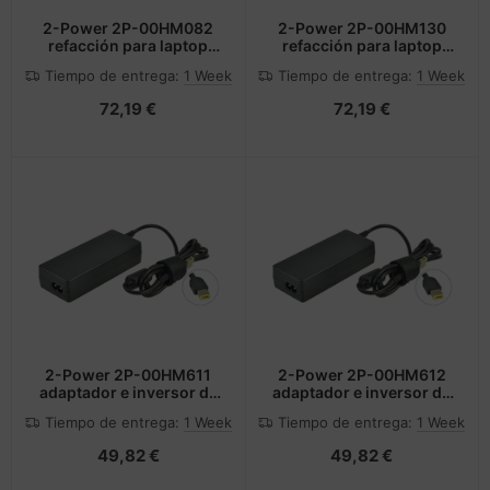
2-Power 2P-00HM082
2-Power 2P-00HM130
refacción para laptop
refacción para laptop
Mostrar
Cristal de pantalla
Tiempo de entrega:
1 Week
Tiempo de entrega:
1 Week
72,19 €
72,19 €
2-Power 2P-00HM611
2-Power 2P-00HM612
adaptador e inversor de
adaptador e inversor de
corriente Interior Negro
corriente Interior 45 W
Tiempo de entrega:
1 Week
Tiempo de entrega:
1 Week
Negro
49,82 €
49,82 €