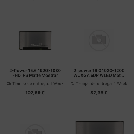
2-Power 15.6 1920x1080
2-power 16.0 1920-1200
FHD IPS Matte Mostrar
WUXGA eDP WLED Matte
HP Elitebook 655 G9,
Tiempo de entrega:
1 Week
Tiempo de entrega:
1 Week
Zbook Studio 16 G10
102,69 €
82,35 €