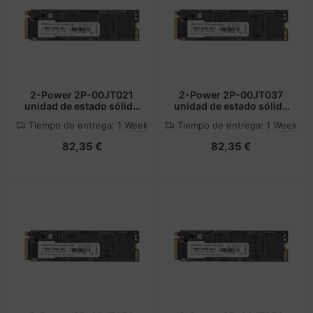
2-Power 2P-00JT021
2-Power 2P-00JT037
unidad de estado sólido
unidad de estado sólido
256 GB M.2 PCI Express
256 GB M.2 PCI Express
Tiempo de entrega:
1 Week
Tiempo de entrega:
1 Week
3.0 NVMe
3.0 NVMe
82,35 €
82,35 €