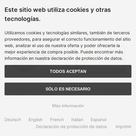
Batería
Batería
Tiempo de entrega:
1 Week
Tiempo de entrega:
1 Week
Este sitio web utiliza cookies y otras
97,60 €
97,60 €
tecnologías.
Utilizamos cookies y tecnologías similares, también de terceros
proveedores, para asegurar el correcto funcionamiento del sitio
web, analizar el uso de nuestra oferta y poder ofrecerte la
mejor experiencia de compra posible. Puede encontrar más
información en nuestra declaración de protección de datos.
TODOS ACEPTAN
SÓLO ES NECESARIO
2-Power 2P-00NY493
2-Power 2P-00NY641
refacción para laptop
refacción para laptop
Batería
Mostrar
Tiempo de entrega:
1 Week
Tiempo de entrega:
1 Week
Más información
97,60 €
72,19 €
Deutsch
English
French
Italian
Espanol
Declaración de protección de datos
imprimir