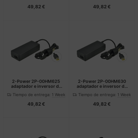
49,82 €
49,82 €
2-Power 2P-00HM625
2-Power 2P-00HM630
adaptador e inversor de
adaptador e inversor de
corriente Interior 45 W
corriente 45 W Negro
Tiempo de entrega:
1 Week
Tiempo de entrega:
1 Week
Negro
49,82 €
49,82 €