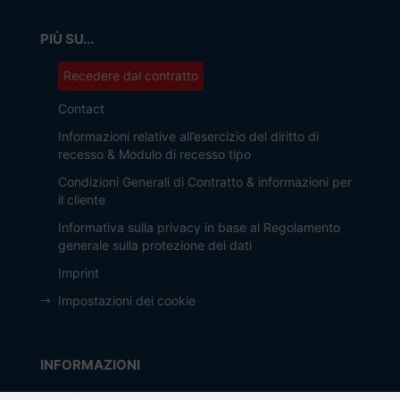
PIÙ SU...
Recedere dal contratto
Contact
Informazioni relative all’esercizio del diritto di
recesso & Modulo di recesso tipo
Condizioni Generali di Contratto & informazioni per
il cliente
Informativa sulla privacy in base al Regolamento
generale sulla protezione dei dati
Imprint
Impostazioni dei cookie
INFORMAZIONI
Produttore