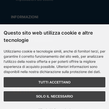
INFORMAZIONI
Produttore
Questo sito web utilizza cookie e altre
Spese di spedizione
tecnologie
Modalità di pagamento
Informazioni su OCTO IT
Utilizziamo cookie e tecnologie simili, anche di fornitori terzi, per
Sitemap
garantire il corretto funzionamento del sito web, per analizzare
l'utilizzo della nostra offerta e per poterti offrire la migliore
esperienza di acquisto possibile. Ulteriori informazioni sono
disponibili nella nostra dichiarazione sulla protezione dei dati.
PARTNER
TUTTI ACCETTANO
SOLO IL NECESSARIO
Tutti i prezzi includono l'IVA più
spese di spedizione e gestione
. I prezzi barrati