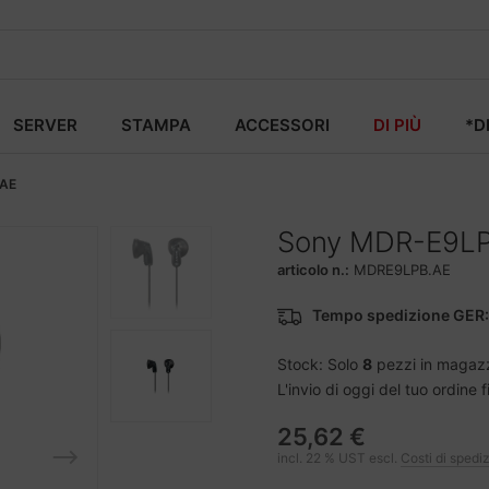
SERVER
STAMPA
ACCESSORI
DI PIÙ
*D
AE
Sony MDR-E9L
articolo n.:
MDRE9LPB.AE
Tempo spedizione GER:
Stock: Solo
8
pezzi in magaz
L'invio di oggi del tuo ordine 
25,62 €
incl. 22 % UST escl.
Costi di spedi