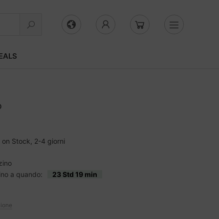
EALS
P
on Stock, 2-4 giorni
zino
fino a quando:
23 Std 19 min
zione