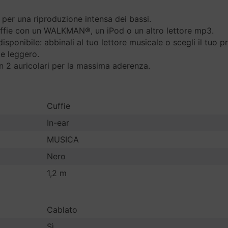
per una riproduzione intensa dei bassi.
cuffie con un WALKMAN®, un iPod o un altro lettore mp3.
sponibile: abbinali al tuo lettore musicale o scegli il tuo pr
 e leggero.
con 2 auricolari per la massima aderenza.
Cuffie
In-ear
MUSICA
Nero
1,2 m
Cablato
Sì