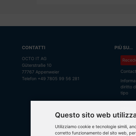
CONTATTI
PIÙ SU...
OCTO IT AG
Recede
Güterstraße 10
Contac
77767 Appenweier
Telefon +49 7805 99 56 281
Informaz
diritto
tipo
Condizi
informaz
Questo sito web utilizza
Informat
Regolam
Utilizziamo cookie e tecnologie simili, anch
dei dati
corretto funzionamento del sito web, per a