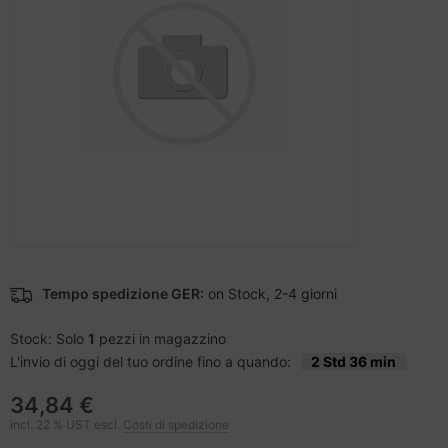
cessori per telefoni cellulari
difica accessori
nstige Netzwerkgeräte
ampante per accessori
moria flash
sche Tinten Minen
splay
tzteile
ner della stampante
otezione del display
spositivi portatili e di navigazione
tzwerkadapter / Schnittstellen
ebcams
to e video
ù fresco
behör CD-/DVD-Rohlinge
-Server
ocessore
behör divers
oiettore
hede grafiche
Tempo spedizione GER:
on Stock, 2-4 giorni
anner Zubehör
hede madri
Stock: Solo
1
pezzi in magazzino
cessori da esposizione
D e dischi rigidi
L'invio di oggi del tuo ordine fino a quando:
2 Std 36 min
behör Mainboards
34,84 €
incl. 22 % UST escl.
Costi di spedizione