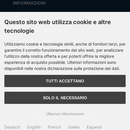
INFORMAZIONI
Produttore
Questo sito web utilizza cookie e altre
Spese di spedizione
tecnologie
Modalità di pagamento
Informazioni su OCTO IT
Utilizziamo cookie e tecnologie simili, anche di fornitori terzi, per
Sitemap
garantire il corretto funzionamento del sito web, per analizzare
l'utilizzo della nostra offerta e per poterti offrire la migliore
esperienza di acquisto possibile. Ulteriori informazioni sono
disponibili nella nostra dichiarazione sulla protezione dei dati.
PARTNER
TUTTI ACCETTANO
SOLO IL NECESSARIO
Tutti i prezzi includono l'IVA più
spese di spedizione e gestione
. I prezzi barrati
Ulteriori informazioni
corrispondono al prezzo a OCTO24.com.
OCTO24.com © 2026 | Template © 2009-2026 by modified eCommerce
Deutsch
English
French
Italian
Espanol
Shopsoftware