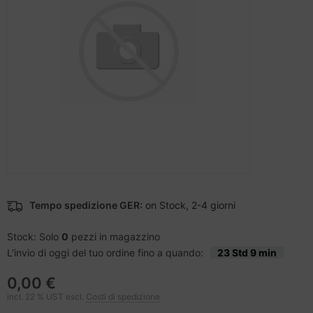
cessori per telefoni cellulari
difica accessori
nstige Netzwerkgeräte
ampante per accessori
moria flash
sche Tinten Minen
splay
tzteile
ner della stampante
otezione del display
spositivi portatili e di navigazione
tzwerkadapter / Schnittstellen
ebcams
to e video
ù fresco
behör CD-/DVD-Rohlinge
-Server
ocessore
behör divers
oiettore
hede grafiche
Tempo spedizione GER:
on Stock, 2-4 giorni
anner Zubehör
hede madri
Stock: Solo
0
pezzi in magazzino
cessori da esposizione
D e dischi rigidi
L'invio di oggi del tuo ordine fino a quando:
23 Std 9 min
behör Mainboards
0,00 €
incl. 22 % UST escl.
Costi di spedizione