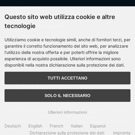
Produttore
Questo sito web utilizza cookie e altre
Spese di spedizione
tecnologie
Modalità di pagamento
Informazioni su OCTO IT
Utilizziamo cookie e tecnologie simili, anche di fornitori terzi, per
Sitemap
garantire il corretto funzionamento del sito web, per analizzare
l'utilizzo della nostra offerta e per poterti offrire la migliore
esperienza di acquisto possibile. Ulteriori informazioni sono
disponibili nella nostra dichiarazione sulla protezione dei dati.
PARTNER
TUTTI ACCETTANO
SOLO IL NECESSARIO
Tutti i prezzi includono l'IVA più
spese di spedizione e gestione
. I prezzi barrati
Ulteriori informazioni
corrispondono al prezzo a OCTO24.com.
OCTO24.com © 2026 | Template © 2009-2026 by modified eCommerce
Deutsch
English
French
Italian
Espanol
Shopsoftware
Dichiarazione sulla protezione dei dati
impronta
mod
ified eCommerce Shopsoftware © 2009-2026