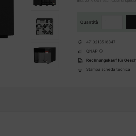
incl. 22 % UST escl.
Costi di spedi
Quantità
4713213518847
QNAP
Rechnungskauf für Gesc
Stampa scheda tecnica