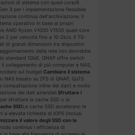
azioni di sistema con quad-core/8
en 3 per l implementazione flessibile
zione continua dell'archiviazione. Il
tema operativo in base ai propri
serie AMD Ryzen V1000 V1500 quad-core
2 per velocità fino a 10 Gb/s. Il TS-
li di grandi dimensioni tra dispositivi
 aggiornamento della rete non dovrebbe
allo standard 1GbE. QNAP offre switch
 il collegamento di più computer e NAS,
incidere sul budget.
Cambiare il sistema
ivo NAS basato su ZFS di QNAP, QuTS
e compattazione inline dei dati) e molto
tezione dei dati aziendali.
Sfruttare i
er sfruttare la cache SSD o la
 cache SSD
Le cache SSD accelerano le
i a elevata richiesta di IOPS (inclusi
izzare il valore degli SSD con la
modo continuo l efficienza di
 in base alla frequenza di accesso ai