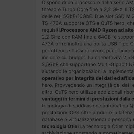
Dispone di un processore della serie A
thread e Turbo Core fino a 2,2 GHz. Il 
delle reti 5GbE/10GbE. Due slot SSD M.2 
TS-473A supporta QTS e QuTS hero, che co
requisiti.
Processore AMD Ryzen ad alte 
2,2 GHz con RAM fino a 64GB (è supporta
473A offre inoltre una porta USB Tipo C pe
per ottenere flussi di lavoro più efficienti
incidere sul budget. La connettività 2,
2,5GbE che supportano Multi-Gigabit NBA
aiutando le organizzazioni a implementare
operativo per integrità dei dati ed affidab
hero. Provvedendo un integrità dei dati 
altro, QuTS hero utilizza addizionali ris
vantaggi in termini di prestazioni dall
tecnologia di suddivisione automatica Qt
prestazioni IOPS oltre a ridurre la latenz
database e virtualizzazione) e possono mi
tecnologia Qtier
La tecnologia Qtier migl
archiviazione spostando automaticamente