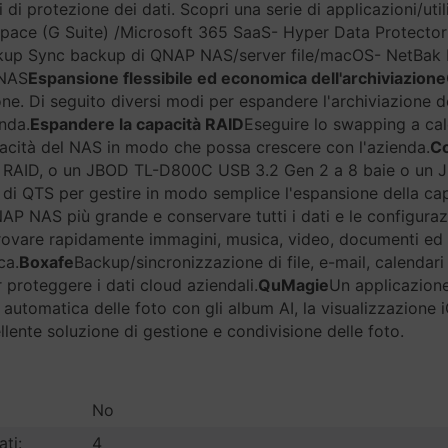
i di protezione dei dati. Scopri una serie di applicazioni/util
kspace (G Suite) /Microsoft 365 SaaS- Hyper Data Protect
kup Sync backup di QNAP NAS/server file/macOS- NetBak 
 NAS
Espansione flessibile ed economica dell'archiviazione
ione. Di seguito diversi modi per espandere l'archiviazion
enda.
Espandere la capacità RAID
Eseguire lo swapping a cald
acità del NAS in modo che possa crescere con l'azienda.
Co
4 RAID, o un JBOD TL-D800C USB 3.2 Gen 2 a 8 baie o un 
 di QTS per gestire in modo semplice l'espansione della ca
QNAP NAS più grande e conservare tutti i dati e le configurazi
trovare rapidamente immagini, musica, video, documenti ed 
ca.
Boxafe
Backup/sincronizzazione di file, e-mail, calenda
proteggere i dati cloud aziendali.
QuMagie
Un applicazione 
automatica delle foto con gli album AI, la visualizzazione
lente soluzione di gestione e condivisione delle foto.
No
ati:
4