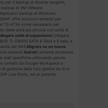
ity per il backup di diverse sorgenti,
or backup di VM VMware
Replicator backup di Windows-
QNAP offre soluzioni semplici per
e del TS-473A come necessario per
o delle unità più piccole con unità di
llegare unità di espansione
Collegare
JBOD TL-D800S SATA 6 Gb/s a 8 baie, e
pacità del NAS.
Migrare su un nuovo
oni esistenti.
Qsirch
Il potente strumento
e-mail specifiche utilizzando parole
ri e contatti da Google Workspace e
di gestione delle foto gestita da AI in
 iOS® Live Photo, ed un potente