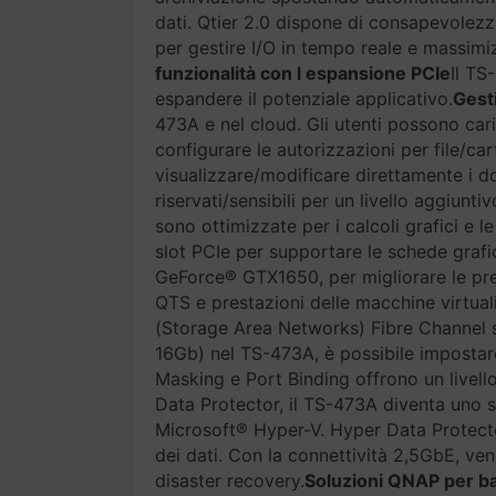
dati. Qtier 2.0 dispone di consapevolezza
per gestire I/O in tempo reale e massimi
funzionalità con l espansione PCIe
Il TS
espandere il potenziale applicativo.
Gesti
473A e nel cloud. Gli utenti possono caric
configurare le autorizzazioni per file/ca
visualizzare/modificare direttamente i do
riservati/sensibili per un livello aggiunti
sono ottimizzate per i calcoli grafici e 
slot PCIe per supportare le schede grafi
GeForce® GTX1650, per migliorare le pre
QTS e prestazioni delle macchine virtua
(Storage Area Networks) Fibre Channel
16Gb) nel TS-473A, è possibile impostare 
Masking e Port Binding offrono un livello
Data Protector, il TS-473A diventa uno 
Microsoft® Hyper-V. Hyper Data Protecto
dei dati. Con la connettività 2,5GbE, ve
disaster recovery.
Soluzioni QNAP per bac