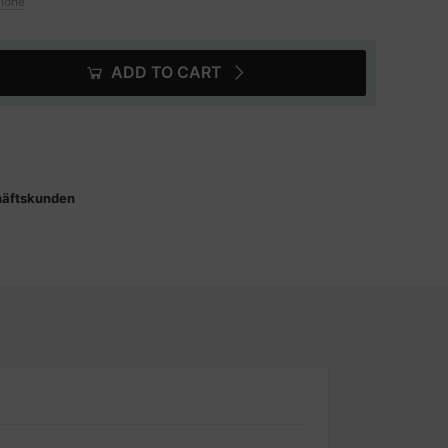
zione
ADD TO CART
häftskunden