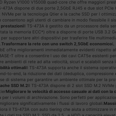
MD Ryzen V1000 V1500B quad-core che offre maggiori prest
TS-473A dispone di due porte 2,5GbE RJ45 e due slot PCIe G
NVMe per la tecnologia Qtier e la cache SSD per l ottimizza
nsentono agli utenti di cambiare in modo flessibile il sis
prestazioni
Il TS-473A è gestito da un processore della 
ta la memoria ECC*) oltre a disporre di porte USB 3.2 Gen 
r supportare altri dispositivi per trasferire file multimedia
.
Trasformare la rete con uno switch 2,5GbE economico
L
5GbE offre miglioramenti immediatamente evidenti rispetto 
SE-T oltre a consentire l uso dei cavi CAT5e esistenti per
 ambienti di rete ad alta velocità, sicuri e scalabili senza 
ilità ottimali
Il TS-473A supporta anche il sistema operat
end-to-end, la riduzione dei dati (deduplica, compressione 
orse di sistema per garantire un ambiente ottimale per la pro
a cache SSD M.2
Il TS-473A dispone di 2 slot SSD M.2 NVMe p
ier
Migliorare le velocità di accesso casuale ai dati con la
a per i volumi di archiviazione. Sono perfetti per applicazion
gliorare significativamente i flussi di lavoro globali.
Massim
iora il TS-473A con auto tiering che aiuta a ottimizzare in 
 i dati tra SSD M.2, SSD da 2,5 , e HDD a capacità elevata