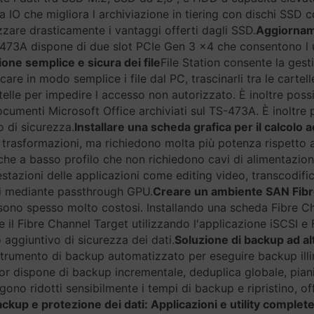
 IO che migliora l archiviazione in tiering con dischi SSD c
zzare drasticamente i vantaggi offerti dagli SSD.
Aggiornam
-473A dispone di due slot PCIe Gen 3 x4 che consentono l 
one semplice e sicura dei file
File Station consente la gesti
are in modo semplice i file dal PC, trascinarli tra le cartelle
rtelle per impedire l accesso non autorizzato. È inoltre poss
cumenti Microsoft Office archiviati sul TS-473A. È inoltre po
vo di sicurezza.
Installare una scheda grafica per il calcolo 
le trasformazioni, ma richiedono molta più potenza rispetto 
che a basso profilo che non richiedono cavi di alimentazio
stazioni delle applicazioni come editing video, transcodifi
li mediante passthrough GPU.
Creare un ambiente SAN Fib
 sono spesso molto costosi. Installando una scheda Fibr
il Fibre Channel Target utilizzando l'applicazione iSCSI e F
 aggiuntivo di sicurezza dei dati.
Soluzione di backup ad al
strumento di backup automatizzato per eseguire backup ill
r dispone di backup incrementale, deduplica globale, pia
ngono ridotti sensibilmente i tempi di backup e ripristino, 
kup e protezione dei dati: Applicazioni e utility complet