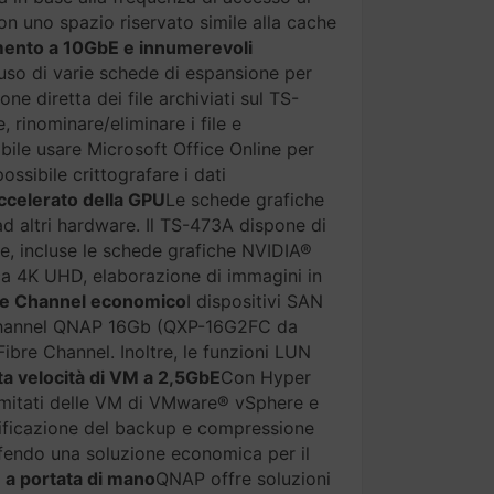
on uno spazio riservato simile alla cache
ento a 10GbE e innumerevoli
uso di varie schede di espansione per
one diretta dei file archiviati sul TS-
, rinominare/eliminare i file e
ibile usare Microsoft Office Online per
ssibile crittografare i dati
accelerato della GPU
Le schede grafiche
ad altri hardware. Il TS-473A dispone di
ne, incluse le schede grafiche NVIDIA®
ca 4K UHD, elaborazione di immagini in
re Channel economico
I dispositivi SAN
e Channel QNAP 16Gb (QXP-16G2FC da
ibre Channel. Inoltre, le funzioni LUN
ta velocità di VM a 2,5GbE
Con Hyper
imitati delle VM di VMware® vSphere e
nificazione del backup e compressione
offendo una soluzione economica per il
e a portata di mano
QNAP offre soluzioni