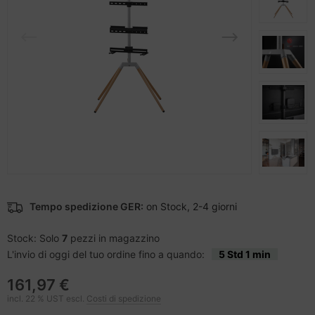
difica accessori
nstige Netzwerkgeräte
ampante per accessori
moria flash
sche Tinten Minen
tzteile
ner della stampante
otezione del display
tzwerkadapter / Schnittstellen
ebcams
ù fresco
behör CD-/DVD-Rohlinge
ocessore
behör divers
hede grafiche
Tempo spedizione GER:
on Stock, 2-4 giorni
hede madri
Stock: Solo
7
pezzi in magazzino
D e dischi rigidi
L'invio di oggi del tuo ordine fino a quando:
5 Std 1 min
behör Mainboards
161,97 €
incl. 22 % UST escl.
Costi di spedizione