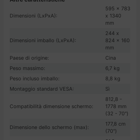
595 x 783
Dimensioni (LxPxA):
x 1340
mm
244 x
Dimensioni imballo (LxPxA):
824 x 160
mm
Paese di origine:
Cina
Peso massimo:
6,7 kg
Peso incluso imballo:
8,8 kg
Montaggio standard VESA:
Sì
812,8 -
Compatibilità dimensione schermo:
1778 mm
(32 - 70")
177,8 cm
Dimensione dello schermo (max):
(70")