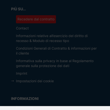
PIÙ SU...
Recedere dal contratto
Contact
Informazioni relative all’esercizio del diritto di
recesso & Modulo di recesso tipo
Condizioni Generali di Contratto & informazioni per
il cliente
Informativa sulla privacy in base al Regolamento
generale sulla protezione dei dati
Imprint
Impostazioni dei cookie
INFORMAZIONI
Produttore