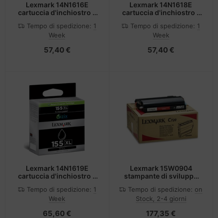
Lexmark 14N1616E
Lexmark 14N1618E
cartuccia d'inchiostro 1
cartuccia d'inchiostro 1
pz Originale Resa elevata
pz Originale Resa elevata
Tempo di spedizione:
1
Tempo di spedizione:
1
(XL) Magenta
(XL) Giallo
Week
Week
57,40 €
57,40 €
Lexmark 14N1619E
Lexmark 15W0904
cartuccia d'inchiostro 1
stampante di sviluppo
pz Originale Nero
40000 pagine
Tempo di spedizione:
1
Tempo di spedizione:
on
Week
Stock, 2-4 giorni
65,60 €
177,35 €