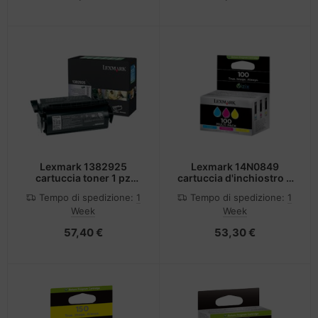
Lexmark 1382925
Lexmark 14N0849
cartuccia toner 1 pz
cartuccia d'inchiostro 3
Originale Nero
pz Originale Ciano,
Tempo di spedizione:
1
Tempo di spedizione:
1
Magenta, Giallo
Week
Week
57,40 €
53,30 €