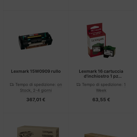
Lexmark 15W0909 rullo
Lexmark 16 cartuccia
d'inchiostro 1 pz
Originale Resa elevata
Tempo di spedizione:
on
Tempo di spedizione:
1
(XL) Nero
Stock, 2-4 giorni
Week
367,01 €
63,55 €