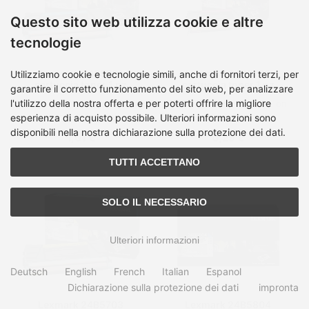
Questo sito web utilizza cookie e altre
tecnologie
Lexmark 24B5701
Lexmark 24B5702
Utilizziamo cookie e tecnologie simili, anche di fornitori terzi, per
cartuccia toner 1 pz
cartuccia toner 1 pz
garantire il corretto funzionamento del sito web, per analizzare
Originale Ciano
Originale Magenta
l'utilizzo della nostra offerta e per poterti offrire la migliore
Tempo di spedizione:
on
Tempo di spedizione:
on
Stock, 3-5 giorni
Stock, 3-5 giorni
esperienza di acquisto possibile. Ulteriori informazioni sono
disponibili nella nostra dichiarazione sulla protezione dei dati.
1,01 €
0,29 €
TUTTI ACCETTANO
SOLO IL NECESSARIO
Ulteriori informazioni
Deutsch
English
French
Italian
Espanol
Dichiarazione sulla protezione dei dati
impronta
Lexmark 24B5703
Lexmark 24B5804