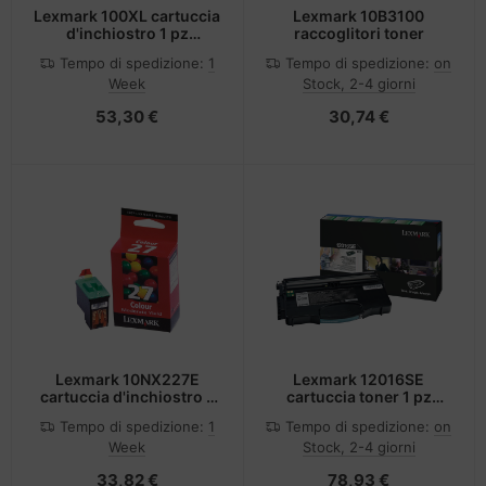
Lexmark 100XL cartuccia
Lexmark 10B3100
d'inchiostro 1 pz
raccoglitori toner
Originale Resa elevata
Tempo di spedizione:
1
Tempo di spedizione:
on
(XL) Giallo
Week
Stock, 2-4 giorni
53,30 €
30,74 €
Lexmark 10NX227E
Lexmark 12016SE
cartuccia d'inchiostro 1
cartuccia toner 1 pz
pz Originale Ciano,
Originale Nero
Tempo di spedizione:
1
Tempo di spedizione:
on
Magenta, Giallo
Week
Stock, 2-4 giorni
33,82 €
78,93 €