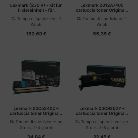
Lexmark (230 V) - Kit für
Lexmark 0012A7405
Fixiereinheit - für
cartuccia toner Originale
Lexmark B3340
Nero
Tempo di spedizione:
1
Tempo di spedizione:
1
Week
Week
150,69 €
55,35 €
Lexmark 00C5240CH
Lexmark 00C9202YH
cartuccia toner Originale
cartuccia toner Originale
Ciano
Giallo
Tempo di spedizione:
on
Tempo di spedizione:
on
Stock, 2-4 giorni
Stock, 3-5 giorni
34,84 €
22,45 €