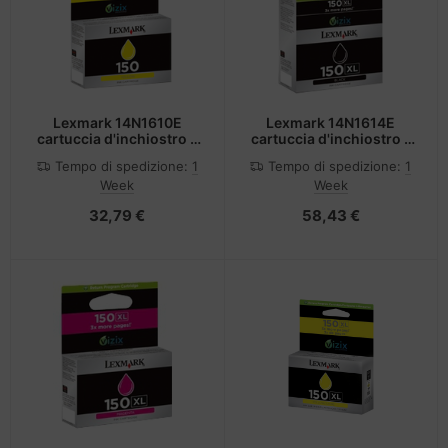
Lexmark 14N1610E
Lexmark 14N1614E
cartuccia d'inchiostro 1
cartuccia d'inchiostro 1
pz Originale Resa elevata
pz Originale Resa elevata
Tempo di spedizione:
1
Tempo di spedizione:
1
(XL) Giallo
(XL) Nero
Week
Week
32,79 €
58,43 €