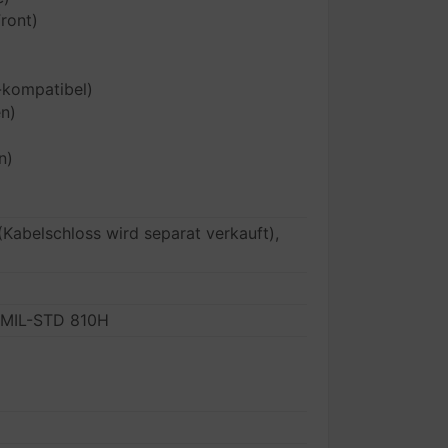
Front)
-kompatibel)
en)
n)
(Kabelschloss wird separat verkauft),
, MIL-STD 810H