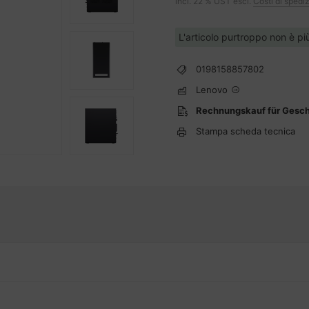
incl. 22 % UST escl.
Costi di spedi
L'articolo purtroppo non è pi
0198158857802
Lenovo
Rechnungskauf für Gesc
Stampa scheda tecnica