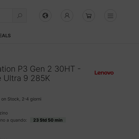
EALS
ation P3 Gen 2 30HT -
e Ultra 9 285K
on Stock, 2-4 giorni
zino
fino a quando:
23 Std 50 min