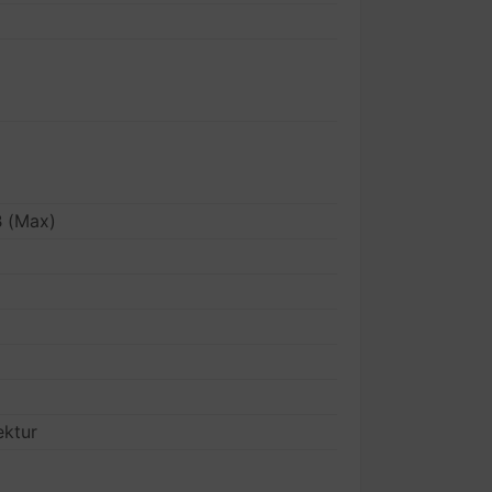
B (Max)
ektur