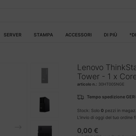
SERVER
STAMPA
ACCESSORI
DI PIÙ
*D
Lenovo ThinkSt
Tower - 1 x Cor
articolo n.:
30HT005NGE
Tempo spedizione GER:
Stock: Solo
0
pezzi in magaz
L'invio di oggi del tuo ordine 
0,00 €