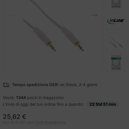
cessori per telefoni cellulari
difica accessori
nstige Netzwerkgeräte
ampante per accessori
sche Tinten Minen
splay
tzteile
ner della stampante
spositivi portatili e di navigazione
tzwerkadapter / Schnittstellen
to e video
ù fresco
-Server
ocessore
oiettore
hede grafiche
Tempo spedizione GER:
on Stock, 2-4 giorni
anner Zubehör
hede madri
Stock:
1344
pezzi in magazzino
cessori da esposizione
D e dischi rigidi
L'invio di oggi del tuo ordine fino a quando:
22 Std 51 min
behör Mainboards
25,62 €
incl. 22 % UST escl.
Costi di spedizione