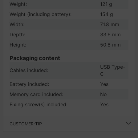
Weight:
121 g
Weight (including battery):
154 g
Width:
71.8 mm
Depth:
33.6 mm
Height:
50.8 mm
Packaging content
USB Type-
Cables included:
C
Battery included:
Yes
Memory card included:
No
Fixing screw(s) included:
Yes
CUSTOMER-TIP