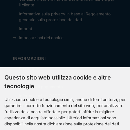
il cliente
Informativa sulla privacy in base al Regolamento
generale sulla protezione dei dati
Imprint
Impostazioni dei cookie
INFORMAZIONI
Produttore
Questo sito web utilizza cookie e altre
Spese di spedizione
tecnologie
Modalità di pagamento
Informazioni su OCTO IT
Utilizziamo cookie e tecnologie simili, anche di fornitori terzi, per
Sitemap
garantire il corretto funzionamento del sito web, per analizzare
l'utilizzo della nostra offerta e per poterti offrire la migliore
esperienza di acquisto possibile. Ulteriori informazioni sono
disponibili nella nostra dichiarazione sulla protezione dei dati.
PARTNER