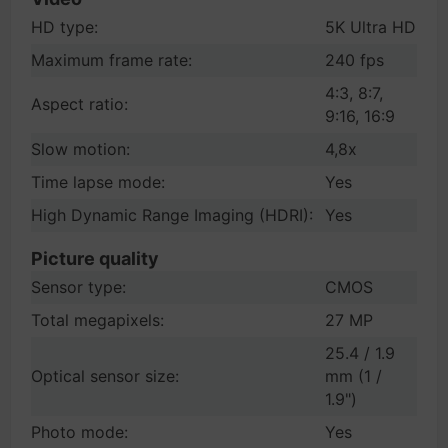
HD type:
5K Ultra HD
Maximum frame rate:
240 fps
4:3, 8:7,
Aspect ratio:
9:16, 16:9
Slow motion:
4,8x
Time lapse mode:
Yes
High Dynamic Range Imaging (HDRI):
Yes
Picture quality
Sensor type:
CMOS
Total megapixels:
27 MP
25.4 / 1.9
Optical sensor size:
mm (1 /
1.9")
Photo mode:
Yes