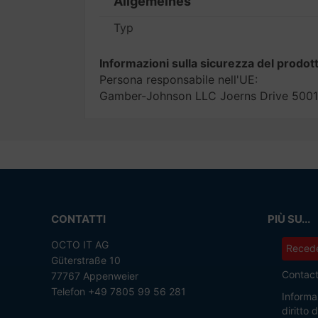
Allgemeines
Typ
Informazioni sulla sicurezza del prodot
Persona responsabile nell'UE:
Gamber-Johnson LLC Joerns Drive 5001
CONTATTI
PIÙ SU...
OCTO IT AG
Recede
Güterstraße 10
Contac
77767 Appenweier
Telefon +49 7805 99 56 281
Informaz
diritto