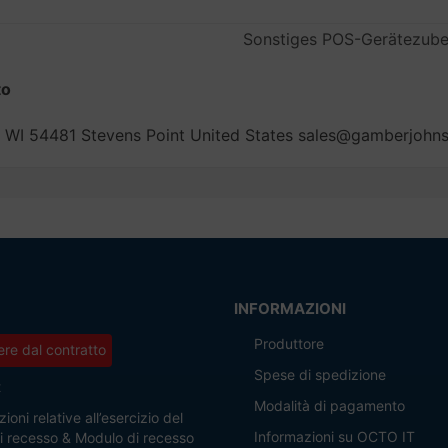
Sonstiges POS-Gerätezub
to
 WI 54481 Stevens Point United States sales@gamberjohn
INFORMAZIONI
Produttore
re dal contratto
Spese di spedizione
t
Modalità di pagamento
ioni relative all’esercizio del
Informazioni su OCTO IT
 di recesso & Modulo di recesso