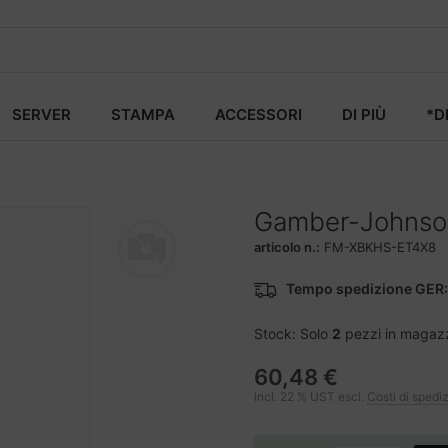
SERVER
STAMPA
ACCESSORI
DI PIÙ
*D
8
Gamber-Johnson
articolo n.:
FM-XBKHS-ET4X8
Tempo spedizione GER:
Stock: Solo
2
pezzi in magaz
60,48 €
incl. 22 % UST escl.
Costi di spedi