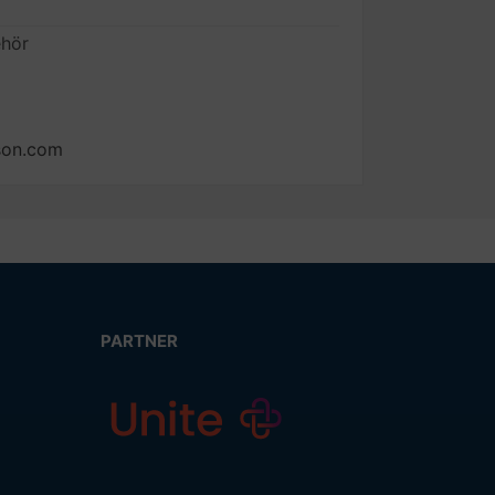
ehör
son.com
PARTNER