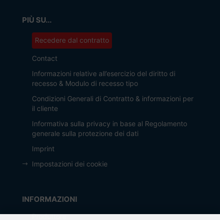
PIÙ SU...
Recedere dal contratto
Contact
Informazioni relative all’esercizio del diritto di
recesso & Modulo di recesso tipo
Condizioni Generali di Contratto & informazioni per
il cliente
Informativa sulla privacy in base al Regolamento
generale sulla protezione dei dati
Imprint
Impostazioni dei cookie
INFORMAZIONI
Produttore