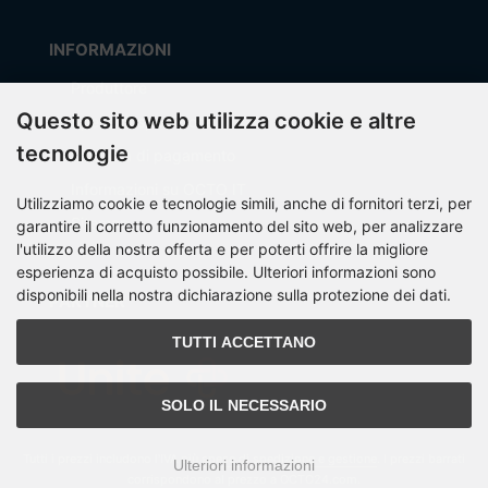
INFORMAZIONI
Produttore
Questo sito web utilizza cookie e altre
Spese di spedizione
tecnologie
Modalità di pagamento
Informazioni su OCTO IT
Utilizziamo cookie e tecnologie simili, anche di fornitori terzi, per
Sitemap
garantire il corretto funzionamento del sito web, per analizzare
l'utilizzo della nostra offerta e per poterti offrire la migliore
esperienza di acquisto possibile. Ulteriori informazioni sono
disponibili nella nostra dichiarazione sulla protezione dei dati.
PARTNER
TUTTI ACCETTANO
SOLO IL NECESSARIO
Tutti i prezzi includono l'IVA più
spese di spedizione e gestione
. I prezzi barrati
Ulteriori informazioni
corrispondono al prezzo a OCTO24.com.