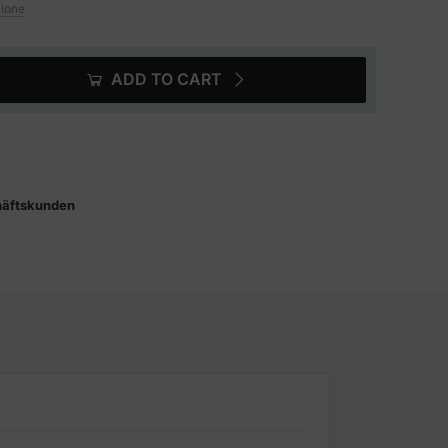
zione
ADD TO CART
häftskunden