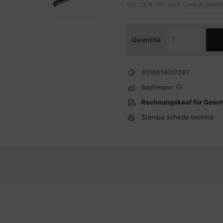
incl. 22 % UST escl.
Costi di spedi
Quantità
4016514017287
Bachmann
Rechnungskauf für Gesc
Stampa scheda tecnica