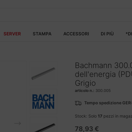
SERVER
STAMPA
ACCESSORI
DI PIÙ
*D
Bachmann 300.00
dell'energia (P
Grigio
articolo n.:
300.005
Tempo spedizione GER:
Stock: Solo
17
pezzi in maga
78,93 €