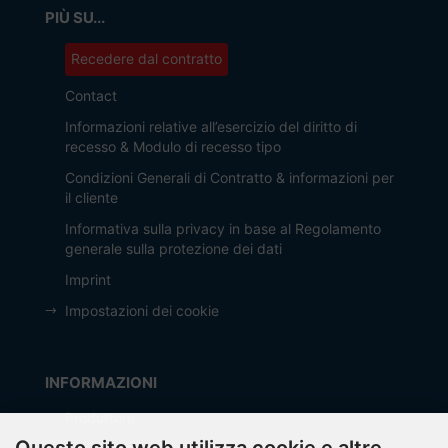
PIÙ SU...
Recedere dal contratto
Contact
Informazioni relative all’esercizio del diritto di
recesso & Modulo di recesso tipo
Condizioni Generali di Contratto & informazioni per
il cliente
Informativa sulla privacy in base al Regolamento
generale sulla protezione dei dati
Imprint
Impostazioni dei cookie
INFORMAZIONI
Produttore