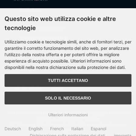
Produttore
Questo sito web utilizza cookie e altre
Spese di spedizione
tecnologie
Modalità di pagamento
Informazioni su OCTO IT
Utilizziamo cookie e tecnologie simili, anche di fornitori terzi, per
Sitemap
garantire il corretto funzionamento del sito web, per analizzare
l'utilizzo della nostra offerta e per poterti offrire la migliore
esperienza di acquisto possibile. Ulteriori informazioni sono
disponibili nella nostra dichiarazione sulla protezione dei dati.
PARTNER
TUTTI ACCETTANO
SOLO IL NECESSARIO
Tutti i prezzi includono l'IVA più
spese di spedizione e gestione
. I prezzi barrati
Ulteriori informazioni
corrispondono al prezzo a OCTO24.com.
OCTO24.com © 2026 | Template © 2009-2026 by modified eCommerce
Deutsch
English
French
Italian
Espanol
Shopsoftware
Dichiarazione sulla protezione dei dati
impronta