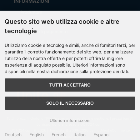
INFORMAZIONI
Produttore
Questo sito web utilizza cookie e altre
Spese di spedizione
tecnologie
Modalità di pagamento
Informazioni su OCTO IT
Utilizziamo cookie e tecnologie simili, anche di fornitori terzi, per
Sitemap
garantire il corretto funzionamento del sito web, per analizzare
l'utilizzo della nostra offerta e per poterti offrire la migliore
esperienza di acquisto possibile. Ulteriori informazioni sono
disponibili nella nostra dichiarazione sulla protezione dei dati.
PARTNER
TUTTI ACCETTANO
SOLO IL NECESSARIO
Tutti i prezzi includono l'IVA più
spese di spedizione e gestione
. I prezzi barrati
Ulteriori informazioni
corrispondono al prezzo a OCTO24.com.
OCTO24.com © 2026 | Template © 2009-2026 by modified eCommerce
Deutsch
English
French
Italian
Espanol
Shopsoftware