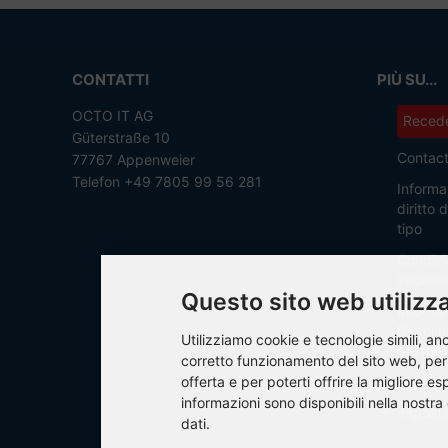
CONTATTI
PIÙ SU...
OCTO IT AG
Recede
Güterstraße 10
Contac
77767 Appenweier
Telefon +49 7805 99 56 281
Informaz
diritto
tipo
Condizi
informaz
Questo sito web utilizza
Informat
Regolam
Utilizziamo cookie e tecnologie simili, anch
dei dati
corretto funzionamento del sito web, per a
offerta e per poterti offrire la migliore es
Imprint
informazioni sono disponibili nella nostra
Imposta
dati.