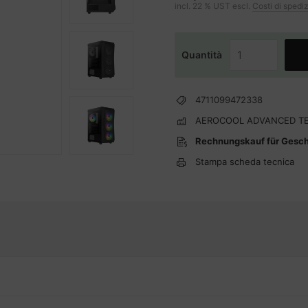
incl. 22 % UST escl.
Costi di spedi
Quantità
4711099472338
AEROCOOL ADVANCED T
Rechnungskauf für Gesc
Stampa scheda tecnica