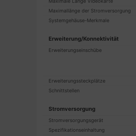
Maximale Länge Videokarte
Maximallänge der Stromversorgung
Systemgehäuse-Merkmale
Erweiterung/Konnektivität
Erweiterungseinschübe
Erweiterungssteckplätze
Schnittstellen
Stromversorgung
Stromversorgungsgerät
Spezifikationseinhaltung