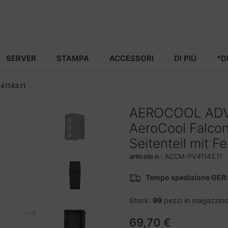
SERVER
STAMPA
ACCESSORI
DI PIÙ
*D
1143.11
AEROCOOL AD
AeroCool Falcon
Seitenteil mit F
articolo n.:
ACCM-PV41143.11
Tempo spedizione GER:
Stock:
99
pezzi in magazzin
69,70 €