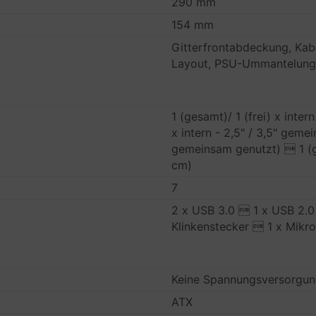
290 mm
154 mm
Gitterfrontabdeckung, Ka
Layout, PSU-Ummantelun
1 (gesamt)/ 1 (frei) x inter
x intern - 2,5" / 3,5" gem
gemeinsam genutzt)  1 (ges
cm)
7
2 x USB 3.0  1 x USB 2.0 
Klinkenstecker  1 x Mikro
Keine Spannungsversorgu
ATX