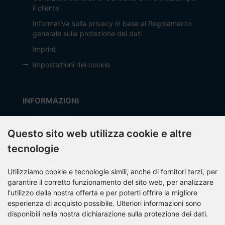
il cliente
Informativa sulla privacy in base al Regolamento
generale sulla protezione dei dati
Imprint
Impostazioni dei cookie
INFORMAZIONI
Produttore
Questo sito web utilizza cookie e altre
Spese di spedizione
tecnologie
Modalità di pagamento
Informazioni su OCTO IT
Utilizziamo cookie e tecnologie simili, anche di fornitori terzi, per
Sitemap
garantire il corretto funzionamento del sito web, per analizzare
l'utilizzo della nostra offerta e per poterti offrire la migliore
esperienza di acquisto possibile. Ulteriori informazioni sono
disponibili nella nostra dichiarazione sulla protezione dei dati.
PARTNER