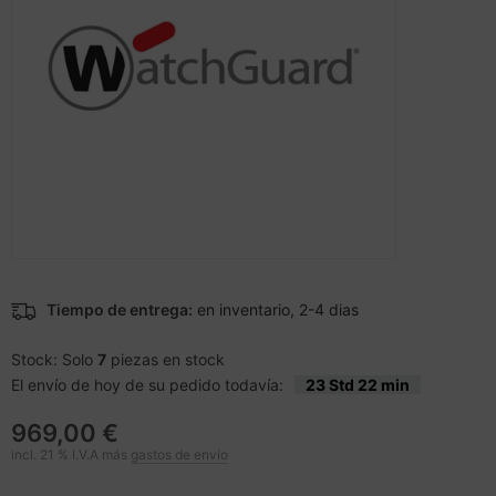
cesorios teléfonos móviles
andos
nstige Netzwerkgeräte
inter
moria flash
sche Tinten Minen
splay
dificación de accesorios
ner
otección de la pantalla
spositivos portátiles y de
tzteile
ebcams
vegación
tzwerkadapter / Schnittstellen
behör CD-/DVD-Rohlinge
tografía y vídeo
acas base
behör divers
-Server
ocesador
Tiempo de entrega:
en inventario, 2-4 dias
oyector
D y discos duros
Stock: Solo
7
piezas en stock
anner Zubehör
El envío de hoy de su pedido todavía:
23 Std 22 min
rjetas gráficas
cesorios de exhibición
969,00 €
behör Mainboards
incl. 21 % I.V.A más
gastos de envío