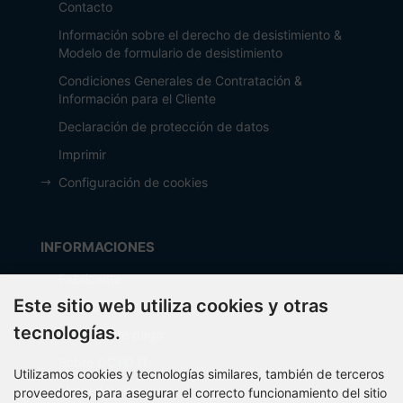
Contacto
Información sobre el derecho de desistimiento &
Modelo de formulario de desistimiento
Condiciones Generales de Contratación &
Información para el Cliente
Declaración de protección de datos
Imprimir
Configuración de cookies
INFORMACIONES
Fabricante
Este sitio web utiliza cookies y otras
Costos de envío
tecnologías.
Métodos de pago
Sobre OCTO IT
Utilizamos cookies y tecnologías similares, también de terceros
Mapa del sitio
proveedores, para asegurar el correcto funcionamiento del sitio