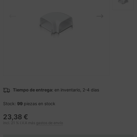
cesorios teléfonos móviles
andos
nstige Netzwerkgeräte
inter
sche Tinten Minen
splay
dificación de accesorios
ner
spositivos portátiles y de
tzteile
vegación
tzwerkadapter / Schnittstellen
tografía y vídeo
acas base
-Server
ocesador
oyector
Tiempo de entrega:
en inventario, 2-4 dias
D y discos duros
anner Zubehör
Stock:
99
piezas en stock
rjetas gráficas
cesorios de exhibición
23,38 €
behör Mainboards
incl. 21 % I.V.A más
gastos de envío