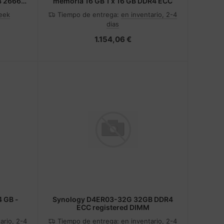
4 2666
memoria 16 GB 1 x 16 GB DDR4 ECC
eek
Tiempo de entrega:
en inventario, 2-4
dias
1.154,06 €
 GB -
Synology D4ER03-32G 32GB DDR4
ECC registered DIMM
ario, 2-4
Tiempo de entrega:
en inventario, 2-4