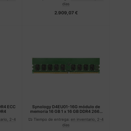
dias
2.909,07 €
DR4 ECC
Synology D4EU01-16G módulo de
DR4
memoria 16 GB 1 x 16 GB DDR4 2666
MHz ECC
ario, 2-4
Tiempo de entrega:
en inventario, 2-4
dias