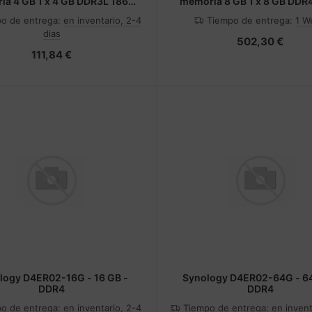
a 4 GB 1 x 4 GB DDR3L 1866
memoria 8 GB 1 x 8 GB DDR
MHz
MHz ECC
o de entrega:
en inventario, 2-4
Tiempo de entrega:
1 W
dias
502,30 €
111,84 €
logy D4ER02-16G - 16 GB -
Synology D4ER02-64G - 64
DDR4
DDR4
o de entrega:
en inventario, 2-4
Tiempo de entrega:
en invent