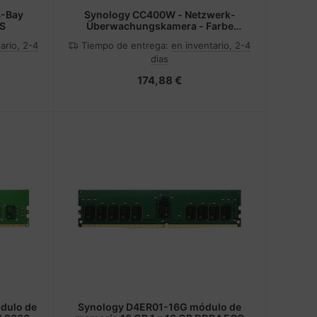
4-Bay
Synology CC400W - Netzwerk-
AS
Überwachungskamera - Farbe
(Tag&Nacht)
ario, 2-4
Tiempo de entrega:
en inventario, 2-4
dias
174,88 €
dulo de
Synology D4ER01-16G módulo de