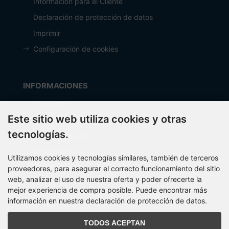
Información para el Cliente
Declaración de protección de datos
Imprimir
Configuración de cookies
INFORMACIONES
Fabricante
Este sitio web utiliza cookies y otras
Costos de envío
tecnologías.
Métodos de pago
Sobre OCTO IT
Utilizamos cookies y tecnologías similares, también de terceros
Mapa del sitio
proveedores, para asegurar el correcto funcionamiento del sitio
web, analizar el uso de nuestra oferta y poder ofrecerte la
mejor experiencia de compra posible. Puede encontrar más
información en nuestra declaración de protección de datos.
PARTNER
TODOS ACEPTAN