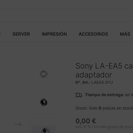
D
SERVER
IMPRESIÓN
ACCESORIOS
MÁS
Sony LA-EA5 cab
adaptador
Nº. Art.:
LAEA5.SYU
Tiempo de entrega:
en i
Stock: Solo
0
piezas en stoc
0,00 €
incl. 21 % I.V.A más
gastos de enví