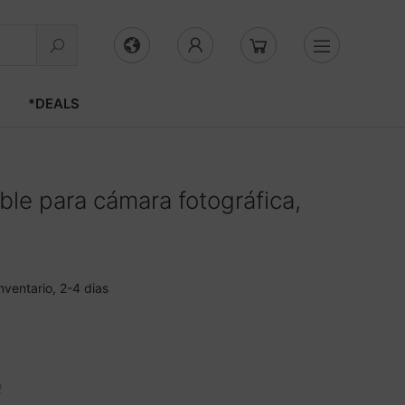
*DEALS
le para cámara fotográfica,
nventario, 2-4 dias
k
o