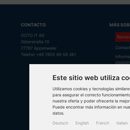
CONTACTO
MÁS SOBR
OCTO IT AG
Revoca
Güterstraße 10
Contac
77767 Appenweier
Telefon +49 7805 99 56 281
Informa
desisti
desisti
Este sitio web utiliza c
Condici
& Infor
Utilizamos cookies y tecnologías similar
Declara
para asegurar el correcto funcionamiento 
nuestra oferta y poder ofrecerte la mejo
Imprimi
Puede encontrar más información en nue
Configu
datos.
Deutsch
English
French
Italian