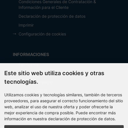
Condiciones Generales de Contratación &
Información para el Cliente
Declaración de protección de datos
Imprimir
Configuración de cookies
INFORMACIONES
Fabricante
Este sitio web utiliza cookies y otras
Costos de envío
tecnologías.
Métodos de pago
Sobre OCTO IT
Utilizamos cookies y tecnologías similares, también de terceros
Mapa del sitio
proveedores, para asegurar el correcto funcionamiento del sitio
web, analizar el uso de nuestra oferta y poder ofrecerte la
mejor experiencia de compra posible. Puede encontrar más
información en nuestra declaración de protección de datos.
PARTNER