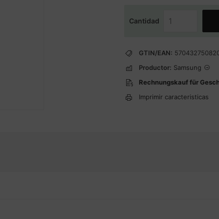
Cantidad
GTIN/EAN:
57043275082
Productor:
Samsung
Rechnungskauf für Gesc
Imprimir caracteristicas