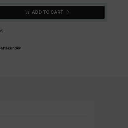
ADD TO CART
05
häftskunden