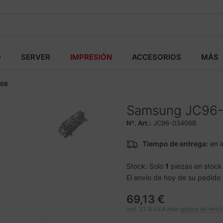
D
SERVER
IMPRESIÓN
ACCESORIOS
MÁS
06B
Samsung JC96-
Nº. Art.:
JC96-03406B
Tiempo de entrega:
en i
Stock: Solo
1
piezas en stock
El envío de hoy de su pedido 
69,13 €
incl. 21 % I.V.A más
gastos de enví