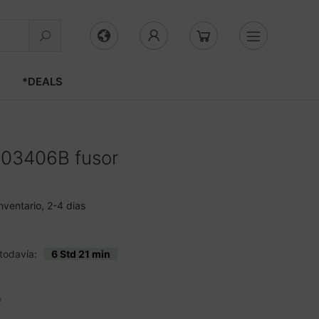
*DEALS
03406B fusor
nventario, 2-4 dias
todavía:
6 Std 21 min
o