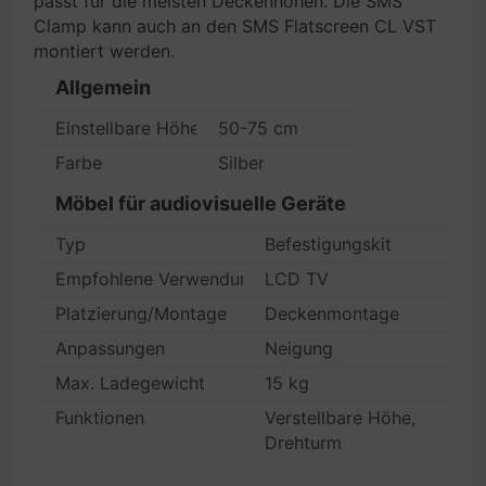
passt für die meisten Deckenhöhen. Die SMS
Clamp kann auch an den SMS Flatscreen CL VST
montiert werden.
Allgemein
Einstellbare Höhe
50-75 cm
Farbe
Silber
Möbel für audiovisuelle Geräte
Typ
Befestigungskit
Empfohlene Verwendung
LCD TV
Platzierung/Montage
Deckenmontage
Anpassungen
Neigung
Max. Ladegewicht
15 kg
Funktionen
Verstellbare Höhe,
Drehturm