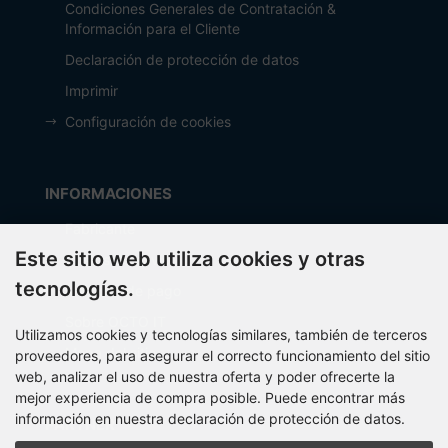
Condiciones Generales de Contratación &
Información para el Cliente
Declaración de protección de datos
Imprimir
Configuración de cookies
INFORMACIONES
Fabricante
Este sitio web utiliza cookies y otras
Costos de envío
tecnologías.
Métodos de pago
Sobre OCTO IT
Utilizamos cookies y tecnologías similares, también de terceros
Mapa del sitio
proveedores, para asegurar el correcto funcionamiento del sitio
web, analizar el uso de nuestra oferta y poder ofrecerte la
mejor experiencia de compra posible. Puede encontrar más
información en nuestra declaración de protección de datos.
PARTNER