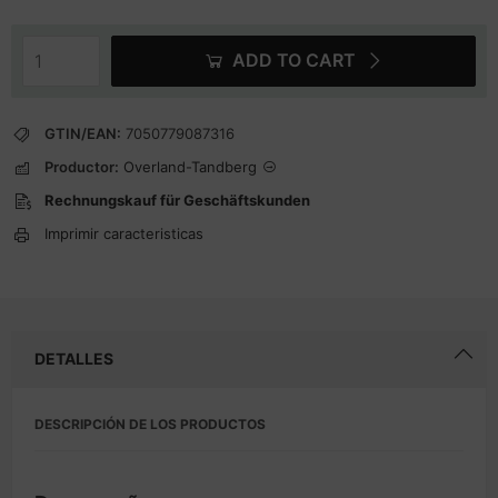
ADD TO CART
GTIN/EAN:
7050779087316
Productor:
Overland-Tandberg
Rechnungskauf für Geschäftskunden
Imprimir caracteristicas
DETALLES
DESCRIPCIÓN DE LOS PRODUCTOS