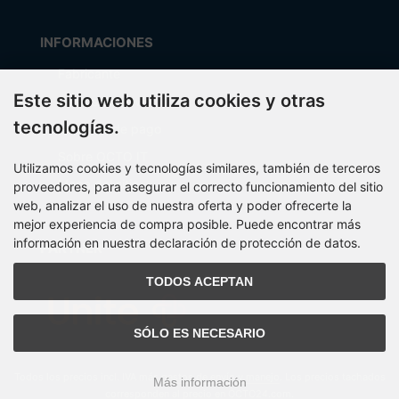
INFORMACIONES
Fabricante
Este sitio web utiliza cookies y otras
Costos de envío
tecnologías.
Métodos de pago
Sobre OCTO IT
Utilizamos cookies y tecnologías similares, también de terceros
Mapa del sitio
proveedores, para asegurar el correcto funcionamiento del sitio
web, analizar el uso de nuestra oferta y poder ofrecerte la
mejor experiencia de compra posible. Puede encontrar más
información en nuestra declaración de protección de datos.
PARTNER
TODOS ACEPTAN
SÓLO ES NECESARIO
Todos los precios incl. IVA más
gastos de envío y manejo
. Los precios tachados
Más información
corresponden al precio en OCTO24.com.