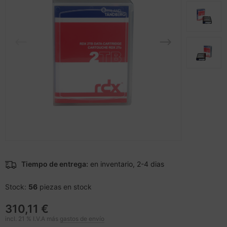
cesorios teléfonos móviles
andos
nstige Netzwerkgeräte
inter
sche Tinten Minen
splay
dificación de accesorios
ner
spositivos portátiles y de
tzteile
vegación
tzwerkadapter / Schnittstellen
tografía y vídeo
acas base
-Server
ocesador
oyector
D y discos duros
Tiempo de entrega:
en inventario, 2-4 dias
anner Zubehör
rjetas gráficas
Stock:
56
piezas en stock
cesorios de exhibición
behör Mainboards
310,11 €
incl. 21 % I.V.A más
gastos de envío