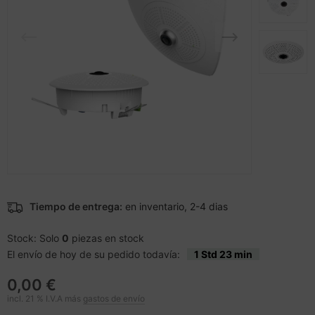
cesorios teléfonos móviles
andos
nstige Netzwerkgeräte
inter
moria flash
sche Tinten Minen
splay
dificación de accesorios
ner
otección de la pantalla
spositivos portátiles y de
tzteile
ebcams
vegación
tzwerkadapter / Schnittstellen
behör CD-/DVD-Rohlinge
tografía y vídeo
acas base
behör divers
-Server
ocesador
oyector
Tiempo de entrega:
en inventario, 2-4 dias
D y discos duros
anner Zubehör
Stock: Solo
0
piezas en stock
rjetas gráficas
El envío de hoy de su pedido todavía:
1 Std 23 min
cesorios de exhibición
behör Mainboards
0,00 €
incl. 21 % I.V.A más
gastos de envío